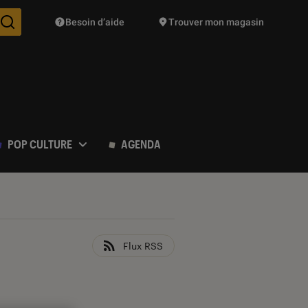
Besoin d’aide
Trouver mon magasin
Des suggestions de produits vont vous être proposées pendant vo
POP CULTURE
AGENDA
Flux RSS