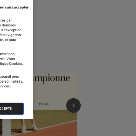
er sans accepter
ires par
es données
 à l’exception
re navigation
te, et pour
ormations,
reil. Vous
tique Cookies.
appareil pour
 personnalisés,
rvices.
ACCEPTE