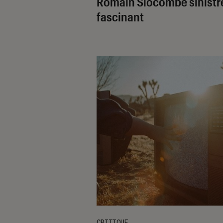
Romain Slocombe sinistre
fascinant
CRITIQUE