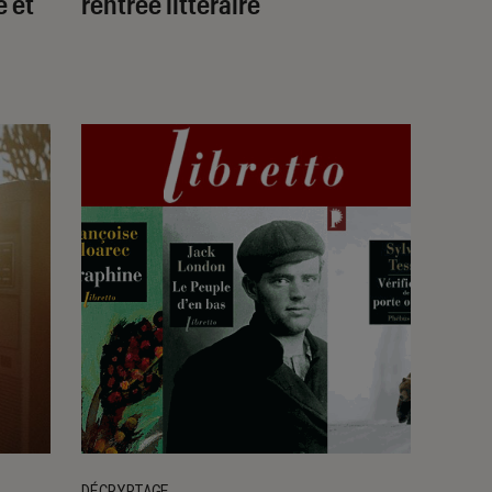
 et
rentrée littéraire
DÉCRYPTAGE