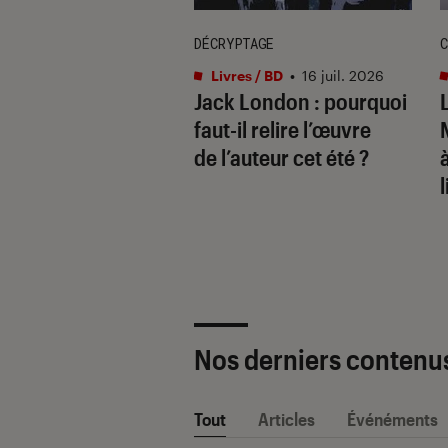
DÉCRYPTAGE
C
s / BD
•
17 juil. 2026
Livres / BD
•
16 juil. 2026
ide de la bande
Jack London : pourquoi
née : les
faut-il relire l’œuvre
ures BD à lire
de l’auteur cet été ?
sa vie
l
Nos derniers contenu
Tout
Articles
Événéments