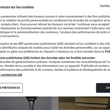
r les livres et les BD du moment, ainsi que
Continu
rences sur les cookies
ec les auteurs qui nourrissent et enrichissent
 partenaires utilisent des traceurs soumis à votre consentement à des fins publicita
r la création de profils personnalisés en combinant les données de navigation et l
 la littérature.
e compte client. Vous pouvez refuser les traceurs via le lien "continuer sans accepter"
 nécessaires au fonctionnement optimal de nos services notamment l’aide dans vot
atalogue et la personnalisation des contenus, l’analyse des performances de notre si
s transactions.
isation et ses
421
partenaires publicitaires (IAB) stockent et/ou accèdent à des inf
es identifiants uniques de cookies pour traiter les données personnelles, sur un appa
pter ou gérer vos préférences en cliquant ci-dessous ou à tout moment dans la
Poli
res publicitaires (IAB) traitent des données selon les finalités suivantes :
 données de géolocalisation précises. Analyser activement les caractéristiques de l’
tion. Stocker et/ou accéder à des informations sur un appareil. Publicités et contenu
erformance des publicités et du contenu, études d’audience et développement de se
s partenaires IAB
S PRÉFÉRENCES
J'