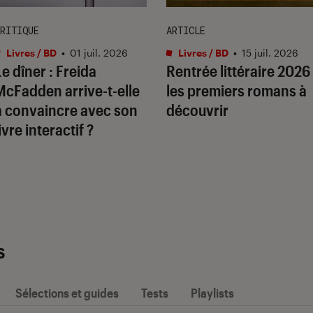
RITIQUE
ARTICLE
Livres / BD
•
01 juil. 2026
Livres / BD
•
15 juil. 2026
Le dîner
: Freida
Rentrée littéraire 2026 
McFadden arrive-t-elle
les premiers romans à
à convaincre avec son
découvrir
ivre interactif ?
s
Sélections et guides
Tests
Playlists