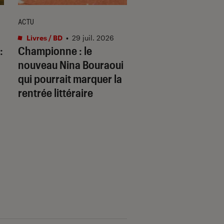
ACTU
ACTU
Livres / BD
•
29 juil. 2026
Livres / BD
•
29 juil.
:
Championne
: le
Ce qui se joue : c’e
nouveau Nina Bouraoui
quoi ce roman qui
qui pourrait marquer la
pourrait faire parle
rentrée littéraire
rentrée ?