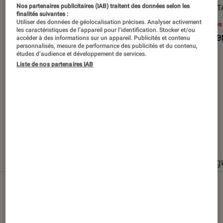
Nos partenaires publicitaires (IAB) traitent des données selon les
SÉLECTION
DÉCRYPT
finalités suivantes :
Utiliser des données de géolocalisation précises. Analyser activement
Livres / BD
•
15 juin 2026
Livres
les caractéristiques de l’appareil pour l’identification. Stocker et/ou
Les best-sellers à lire cet été
Le sil
accéder à des informations sur un appareil. Publicités et contenu
personnalisés, mesure de performance des publicités et du contenu,
études d’audience et développement de services.
Liste de nos partenaires IAB
Nos derniers contenus
Tout
Articles
Événéments
Sélections et g