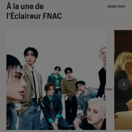
À la une de
VOIR TOUT
l'Éclaireur FNAC
l'Éclaireur fnac">