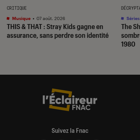
CRITIQUE
DÉCRYPT
Musique
•
07 août. 2026
Séries
THIS & THAT
: Stray Kids gagne en
The S
assurance, sans perdre son identité
sombr
1980
Suivez la Fnac