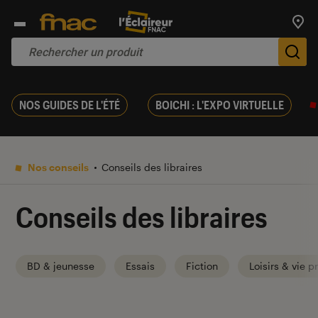
Trouv
De
NOS GUIDES DE L'ÉTÉ
BOICHI : L'EXPO VIRTUELLE
Nos conseils
Conseils des libraires
Conseils des libraires
BD & jeunesse
Essais
Fiction
Loisirs & vie p