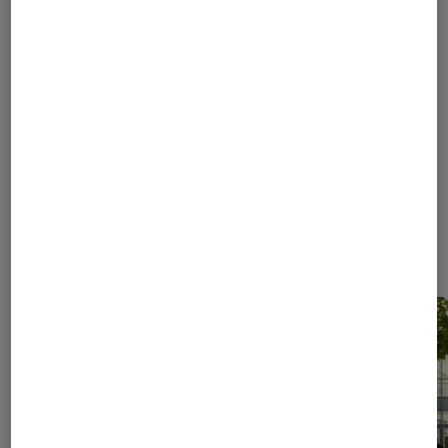
28
...
30
35
45
70
120
220
...
392
Les plus lus dans Conseils des
libraires