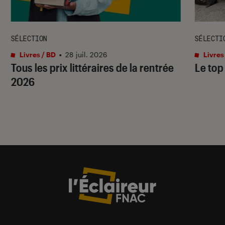
SÉLECTION
SÉLECTI
Livres / BD
•
28 juil. 2026
Livres
Tous les prix littéraires de la rentrée
Le top
2026