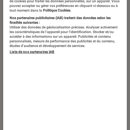
de cookies pour traiter les données personnelles, sur un appareil. Vous
belge à la moustache en croc a
pouvez accepter ou gérer vos préférences en cliquant ci-dessous ou à
tout moment dans la
Politique Cookies.
marqué bien des lecteurs de polars
Nos partenaires publicitaires (IAB) traitent des données selon les
finalités suivantes :
dans le monde entier, ce qui en fait un
Utiliser des données de géolocalisation précises. Analyser activement
des personnages les plus célèbres de
les caractéristiques de l’appareil pour l’identification. Stocker et/ou
accéder à des informations sur un appareil. Publicités et contenu
la littérature. Focus !
personnalisés, mesure de performance des publicités et du contenu,
études d’audience et développement de services.
Liste de nos partenaires IAB
Hercule Poirot : Qui est-il ?
Nom :
Poirot