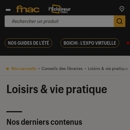
Trouv
De
NOS GUIDES DE L'ÉTÉ
BOICHI : L'EXPO VIRTUELLE
Nos conseils
Conseils des libraires
Loisirs & vie pratique
Loisirs & vie pratique
Nos derniers contenus