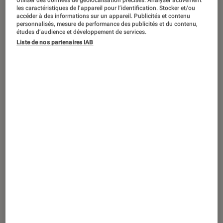
Utiliser des données de géolocalisation précises. Analyser activement
les caractéristiques de l’appareil pour l’identification. Stocker et/ou
accéder à des informations sur un appareil. Publicités et contenu
personnalisés, mesure de performance des publicités et du contenu,
études d’audience et développement de services.
SÉLECTION
Liste de nos partenaires IAB
Livres / BD
•
06 août. 2026
Le Grand Quiz Littérature de l’été