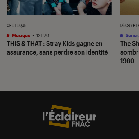
CRITIQUE
DÉCRYPT
Musique
•
12H20
Séries
THIS & THAT
: Stray Kids gagne en
The S
assurance, sans perdre son identité
sombr
1980