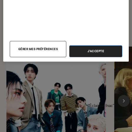
À la une de
VOIR TOUT
l'Éclaireur FNAC
GÉRER MES PRÉFÉRENCES
J'ACCEPTE
l'Éclaireur fnac">