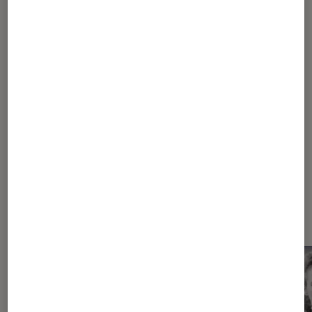
1
2
3
4
5
...
10
15
25
...
43
Les plus lus dans Loisirs & vie
pratique