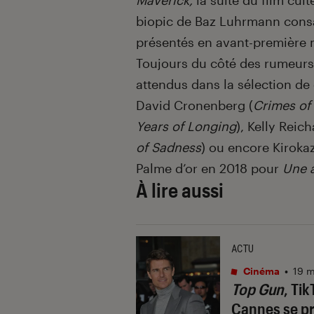
Maverick,
la suite du film cul
biopic de Baz Luhrmann consac
présentés en avant-première 
Toujours du côté des rumeur
attendus dans la sélection de
David Cronenberg (
Crimes of 
Years of Longing
), Kelly Reich
of Sadness
) ou encore Kiroka
Palme d’or en 2018 pour
Une a
À lire aussi
ACTU
Cinéma
•
19 m
Top Gun
, Tik
Cannes se p