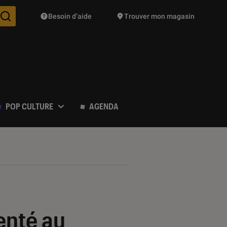
Besoin d’aide
Trouver mon magasin
Des suggestions de produits vont vous être proposées pendant vo
POP CULTURE
AGENDA
enté au