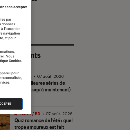
er sans accepter
ires par
es données
 à l’exception
re navigation
te, et pour
ormations,
 plus récents
reil. Vous
tique Cookies.
appareil pour
Séries
•
07 août. 2026
 personnalisés,
Les meilleures séries de
rvices.
2026 (jusqu’à maintenant)
ACCEPTE
Livres / BD
•
07 août. 2026
Quiz romance de l’été : quel
trope amoureux est fait