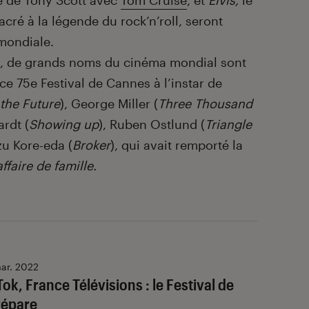
te de Tony Scott avec
Tom Cruise
, et
Elvis,
le
ré à la légende du rock’n’roll, seront
mondiale.
s, de grands noms du cinéma mondial sont
 ce 75
e
Festival de Cannes à l’instar de
the Future
), George Miller (
Three Thousand
ardt (
Showing up
), Ruben Ostlund (
Triangle
zu Kore-eda (
Broker
), qui avait remporté la
ffaire de famille.
ar. 2022
Tok, France Télévisions : le Festival de
répare