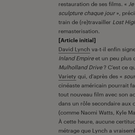
restauration de ses films. «
Je
sculpture chaque jour
», préci
train de (re)travailler
Lost Hi
remasterisation.
[Article initial]
David Lynch
va-t-il enfin sig
Inland Empire
et un peu plus 
Mulholland Drive
? C’est ce q
Variety
qui, d’après des «
sour
cinéaste américain pourrait fa
tout nouveau film avec son act
dans un rôle secondaire aux c
(comme Naomi Watts, Kyle Mac
À cette heure, aucune certitud
métrage que Lynch a vraisemb