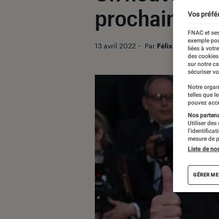
prochain Fest
Vos préfé
FNAC et ses
exemple pou
13 avril 2022
・
Par
Félix Tardieu
liées à votr
des cookies
sur notre c
sécuriser vo
Notre organ
telles que l
pouvez acce
Nos partenai
Utiliser des
l’identifica
mesure de p
Liste de no
GÉRER ME