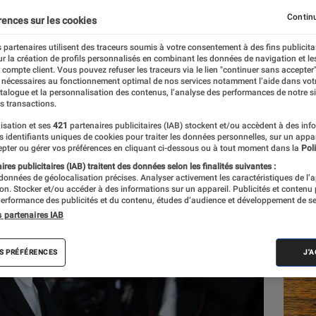
ival de Cannes ? [MàJ]
Continu
rences sur les cookies
 partenaires utilisent des traceurs soumis à votre consentement à des fins publicita
r la création de profils personnalisés en combinant les données de navigation et l
e compte client. Vous pouvez refuser les traceurs via le lien "continuer sans accepter"
 nécessaires au fonctionnement optimal de nos services notamment l’aide dans vot
atalogue et la personnalisation des contenus, l’analyse des performances de notre si
s transactions.
isation et ses
421
partenaires publicitaires (IAB) stockent et/ou accèdent à des inf
Les
es identifiants uniques de cookies pour traiter les données personnelles, sur un appa
pter ou gérer vos préférences en cliquant ci-dessous ou à tout moment dans la
Poli
res publicitaires (IAB) traitent des données selon les finalités suivantes :
 données de géolocalisation précises. Analyser activement les caractéristiques de l’
tion. Stocker et/ou accéder à des informations sur un appareil. Publicités et contenu
erformance des publicités et du contenu, études d’audience et développement de se
s partenaires IAB
S PRÉFÉRENCES
J'