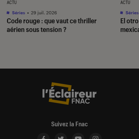
ACTU
ACTU
Séries
•
29 juil. 2026
Séries
Code rouge
: que vaut ce thriller
El otr
aérien sous tension ?
mexica
Suivez la Fnac