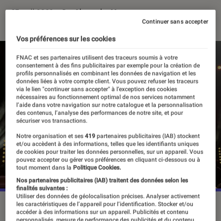
07 avril 2022
・
Par
Alexandre Manceau
Continuer sans accepter
Vos préférences sur les cookies
FNAC et ses partenaires utilisent des traceurs soumis à votre
consentement à des fins publicitaires par exemple pour la création de
profils personnalisés en combinant les données de navigation et les
données liées à votre compte client. Vous pouvez refuser les traceurs
via le lien "continuer sans accepter" à l’exception des cookies
nécessaires au fonctionnement optimal de nos services notamment
l’aide dans votre navigation sur notre catalogue et la personnalisation
des contenus, l’analyse des performances de notre site, et pour
sécuriser vos transactions.
Notre organisation et ses
419
partenaires publicitaires (IAB) stockent
et/ou accèdent à des informations, telles que les identifiants uniques
de cookies pour traiter les données personnelles, sur un appareil. Vous
pouvez accepter ou gérer vos préférences en cliquant ci-dessous ou à
tout moment dans la
Politique Cookies.
Nos partenaires publicitaires (IAB) traitent des données selon les
finalités suivantes :
Utiliser des données de géolocalisation précises. Analyser activement
les caractéristiques de l’appareil pour l’identification. Stocker et/ou
Une fois de plus, le festival a récompensé le meilleur des
accéder à des informations sur un appareil. Publicités et contenu
séries étrangères, longues et courtes.
©CannesPalais
personnalisés, mesure de performance des publicités et du contenu,