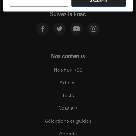
J'ACCEPTE
Suivez la Fnac
Nos contenus
Nos flux RSS
Articles
Tests
Dossiers
Sélections et guides
Agenda