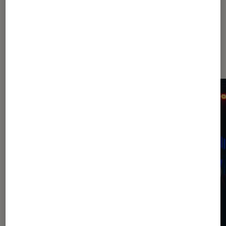
À la une de
VOIR TOUT
l'Éclaireur FNAC
l'Éclaireur fnac">