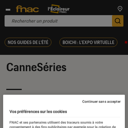
Trouv
De
NOS GUIDES DE L'ÉTÉ
BOICHI : L'EXPO VIRTUELLE
CanneSéries
Nos derniers contenus
Continuer sans accepter
Vos préférences sur les cookies
FNAC et ses partenaires utilisent des traceurs soumis à votre
consentement à des fins publicitaires par exemple pour la création de