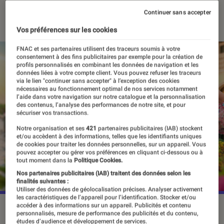
29 décembre 2025
・
Par
Agathe Renac
Continuer sans accepter
Vos préférences sur les cookies
FNAC et ses partenaires utilisent des traceurs soumis à votre
consentement à des fins publicitaires par exemple pour la création de
profils personnalisés en combinant les données de navigation et les
données liées à votre compte client. Vous pouvez refuser les traceurs
via le lien "continuer sans accepter" à l’exception des cookies
nécessaires au fonctionnement optimal de nos services notamment
l’aide dans votre navigation sur notre catalogue et la personnalisation
des contenus, l’analyse des performances de notre site, et pour
sécuriser vos transactions.
Notre organisation et ses
421
partenaires publicitaires (IAB) stockent
et/ou accèdent à des informations, telles que les identifiants uniques
de cookies pour traiter les données personnelles, sur un appareil. Vous
pouvez accepter ou gérer vos préférences en cliquant ci-dessous ou à
tout moment dans la
Politique Cookies.
Nos partenaires publicitaires (IAB) traitent des données selon les
finalités suivantes :
Utiliser des données de géolocalisation précises. Analyser activement
les caractéristiques de l’appareil pour l’identification. Stocker et/ou
accéder à des informations sur un appareil. Publicités et contenu
“Members Only: Palm Beach”, le 29 décembre 2025 sur
personnalisés, mesure de performance des publicités et du contenu,
Netflix.
©Netflix
études d’audience et développement de services.