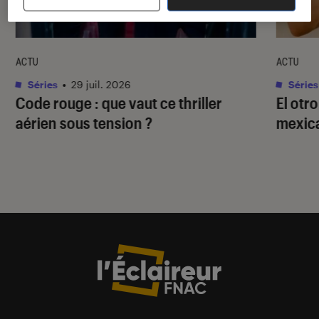
ACTU
ACTU
Séries
•
29 juil. 2026
Séries
Code rouge
: que vaut ce thriller
El otr
aérien sous tension ?
mexica