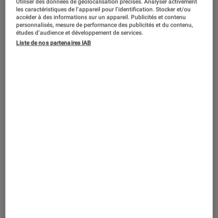
La bienveillance est-elle devenue le
Utiliser des données de géolocalisation précises. Analyser activement
les caractéristiques de l’appareil pour l’identification. Stocker et/ou
critère le plus sexy de la pop culture ?
accéder à des informations sur un appareil. Publicités et contenu
personnalisés, mesure de performance des publicités et du contenu,
études d’audience et développement de services.
Liste de nos partenaires IAB