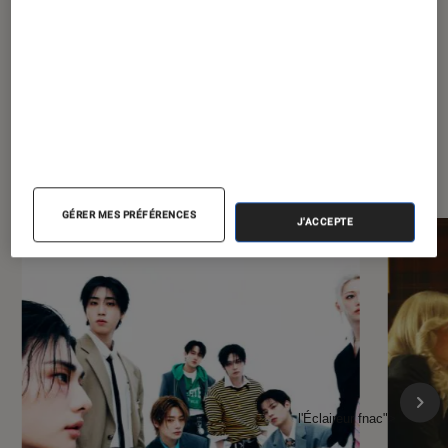
?
À la une de
VOIR TOUT
l'Éclaireur FNAC
GÉRER MES PRÉFÉRENCES
J'ACCEPTE
l'Éclaireur fnac">