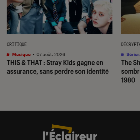
CRITIQUE
DÉCRYPT
Musique
•
07 août. 2026
Séries
THIS & THAT
: Stray Kids gagne en
The S
assurance, sans perdre son identité
sombr
1980