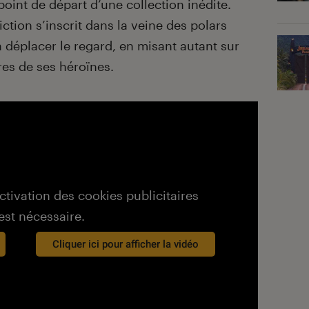
int de départ d’une collection inédite.
fiction s’inscrit dans la veine des polars
 déplacer le regard, en misant autant sur
ires de ses héroïnes.
activation des cookies publicitaires
est nécessaire.
Cliquer ici pour afficher la vidéo