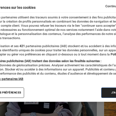
Continu
rences sur les cookies
 partenaires utilisent des traceurs soumis à votre consentement à des fins publicita
r la création de profils personnalisés en combinant les données de navigation et l
nt
e compte client. Vous pouvez refuser les traceurs via le lien "continuer sans accepter"
 nécessaires au fonctionnement optimal de nos services notamment l’aide dans vot
atalogue et la personnalisation des contenus, l’analyse des performances de notre si
s transactions.
isation et ses
421
partenaires publicitaires (IAB) stockent et/ou accèdent à des inf
Les
es identifiants uniques de cookies pour traiter les données personnelles, sur un appa
pter ou gérer vos préférences en cliquant ci-dessous ou à tout moment dans la
Poli
res publicitaires (IAB) traitent des données selon les finalités suivantes :
 données de géolocalisation précises. Analyser activement les caractéristiques de l’
tion. Stocker et/ou accéder à des informations sur un appareil. Publicités et contenu
erformance des publicités et du contenu, études d’audience et développement de se
s partenaires IAB
S PRÉFÉRENCES
J'