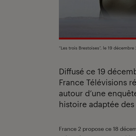
“Les trois Brestoises”, le 19 décembre
Diffusé ce 19 décemb
France Télévisions r
autour d’une enquêt
histoire adaptée des
Introduction
France 2 propose ce 18 déce