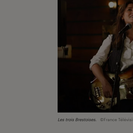
Les trois Brestoises
.
©France Télévis