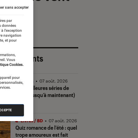
er sans accepter
ires par
es données
 à l’exception
re navigation
te, et pour
ormations,
 plus récents
reil. Vous
tique Cookies.
appareil pour
Séries
•
07 août. 2026
 personnalisés,
Les meilleures séries de
rvices.
2026 (jusqu’à maintenant)
ACCEPTE
Livres / BD
•
07 août. 2026
Quiz romance de l’été : quel
trope amoureux est fait