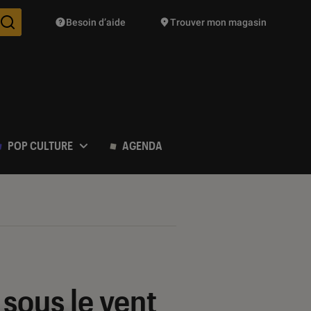
Besoin d’aide
Trouver mon magasin
Des suggestions de produits vont vous être proposées pendant vo
POP CULTURE
AGENDA
 sous le vent