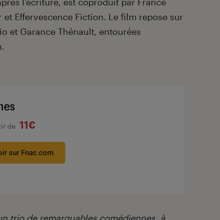
rès l’écriture, est coproduit par France
et Effervescence Fiction. Le film repose sur
io et Garance Thénault, entourées
.
nes
11€
tir de
oir sur Fnac.com
un trio de remarquables comédiennes, à