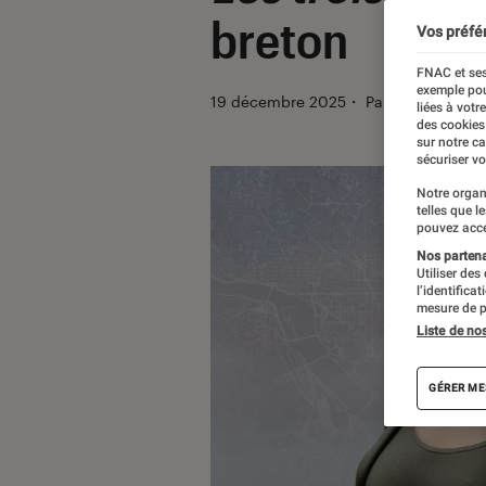
breton
Vos préfé
FNAC et ses
exemple pou
19 décembre 2025
・
Par
Sarah Dupo
liées à votr
des cookies
sur notre c
sécuriser vo
Notre organ
telles que l
pouvez acce
Nos partenai
Utiliser des
l’identifica
mesure de p
Liste de no
GÉRER ME