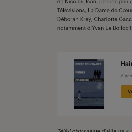
de Nicolas Jean, décédé peu ap
Télévisions, La Dame de Cœur 
Déborah Krey, Charlotte Gacc
notamment d’Yvan Le Bolloc’h
Hai
À par
V
Télé-Loisirs
salue d’ailleurs
« 