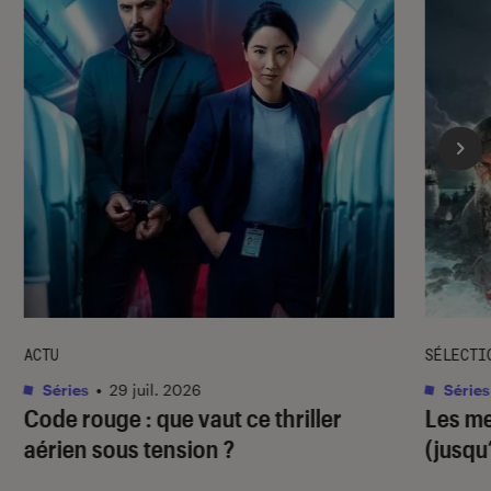
ACTU
SÉLECTI
Séries
•
29 juil. 2026
Séries
Code rouge
: que vaut ce thriller
Les me
aérien sous tension ?
(jusqu