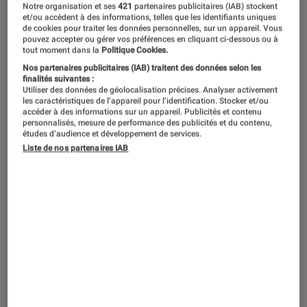
Notre organisation et ses
421
partenaires publicitaires (IAB) stockent
et/ou accèdent à des informations, telles que les identifiants uniques
Le 1er août, l’acteur et réalisateur
de cookies pour traiter les données personnelles, sur un appareil. Vous
pouvez accepter ou gérer vos préférences en cliquant ci-dessous ou à
américain dévoile sur Apple TV+ les
tout moment dans la
Politique Cookies.
neuf épisodes de sa nouvelle série.
Nos partenaires publicitaires (IAB) traitent des données selon les
finalités suivantes :
Soignée et romancée,
Chief of War
Utiliser des données de géolocalisation précises. Analyser activement
les caractéristiques de l’appareil pour l’identification. Stocker et/ou
revient sur les guerres tribales qui ont
accéder à des informations sur un appareil. Publicités et contenu
personnalisés, mesure de performance des publicités et du contenu,
secoué l’archipel polynésien à la fin du
études d’audience et développement de services.
Liste de nos partenaires IAB
XVIIIe siècle.
Introduction
Jason Momoa s’est enfin trouvé un rôle à sa
hauteur. Révélé par
Game of Thrones
dans la
peau de Khal Drogo, l’acteur américain n’a pas
toujours su capitaliser sur cette aura brutale et
magnétique, enchaînant ces dernières années