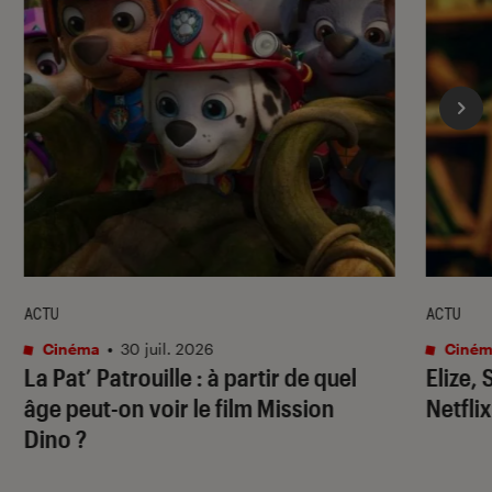
ACTU
ACTU
Cinéma
•
30 juil. 2026
Ciném
La Pat’ Patrouille
: à partir de quel
Elize,
âge peut-on voir le film
Mission
Netflix
Dino
?