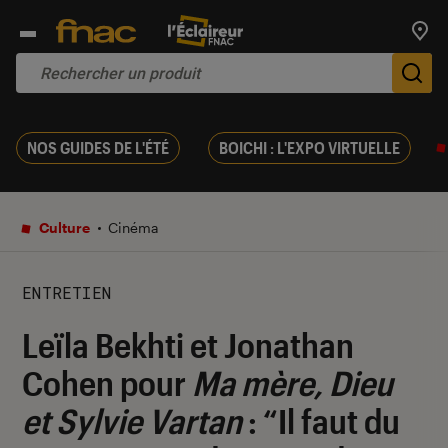
Trouv
De
NOS GUIDES DE L'ÉTÉ
BOICHI : L'EXPO VIRTUELLE
Culture
Cinéma
ENTRETIEN
Leïla Bekhti et Jonathan
Cohen pour
Ma mère, Dieu
et Sylvie Vartan
: “Il faut du