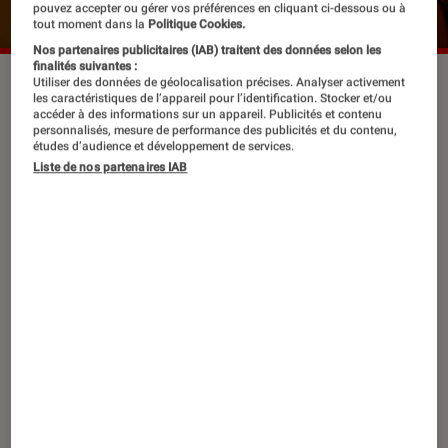
pouvez accepter ou gérer vos préférences en cliquant ci-dessous ou à
tout moment dans la
Politique Cookies.
Nos partenaires publicitaires (IAB) traitent des données selon les
finalités suivantes :
Leïla Bekhti dans “Ma mère, Dieu et Sylvie Vartan”.
©Marie-
Utiliser des données de géolocalisation précises. Analyser activement
les caractéristiques de l’appareil pour l’identification. Stocker et/ou
Camille Orlando/2024 Gaumont/Égérie Productions/9492-
accéder à des informations sur un appareil. Publicités et contenu
2663 Québec Inc. (filiale de Christal Films Productions
personnalisés, mesure de performance des publicités et du contenu,
études d’audience et développement de services.
Inc.)/Amazon MGM Studios
Liste de nos partenaires IAB
À l’occasion de la sortie du dernier
film de Ken Scott,
Ma mère, Dieu et
Sylvie Vartan
, ce mercredi 19 mars,
L’Éclaireur
a rencontré Leïla Bekhti et
Jonathan Cohen. Les deux acteurs
jouent une mère et son fils unis par un
amour inconditionnel. Le film est une
adaptation du livre éponyme de