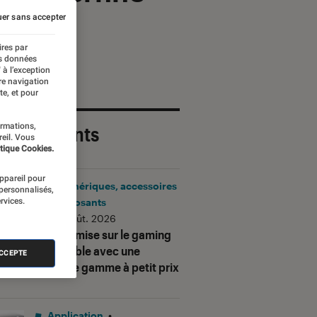
er sans accepter
ires par
es données
 à l’exception
re navigation
te, et pour
ormations,
 plus récents
reil. Vous
tique Cookies.
appareil pour
Périphériques, accessoires
 personnalisés,
rvices.
et composants
•
06 août. 2026
Corsair mise sur le gaming
accessible avec une
ACCEPTE
nouvelle gamme à petit prix
Application
•