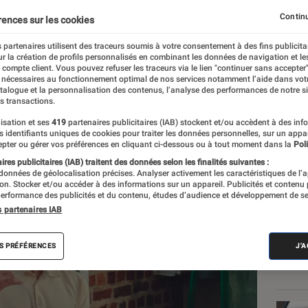
la surprise ?
Continu
rences sur les cookies
 partenaires utilisent des traceurs soumis à votre consentement à des fins publicita
r la création de profils personnalisés en combinant les données de navigation et l
e compte client. Vous pouvez refuser les traceurs via le lien "continuer sans accepter"
 nécessaires au fonctionnement optimal de nos services notamment l’aide dans vot
atalogue et la personnalisation des contenus, l’analyse des performances de notre si
s transactions.
isation et ses
419
partenaires publicitaires (IAB) stockent et/ou accèdent à des inf
Les
es identifiants uniques de cookies pour traiter les données personnelles, sur un appa
pter ou gérer vos préférences en cliquant ci-dessous ou à tout moment dans la
Poli
res publicitaires (IAB) traitent des données selon les finalités suivantes :
 données de géolocalisation précises. Analyser activement les caractéristiques de l’
tion. Stocker et/ou accéder à des informations sur un appareil. Publicités et contenu
erformance des publicités et du contenu, études d’audience et développement de se
s partenaires IAB
S PRÉFÉRENCES
J'