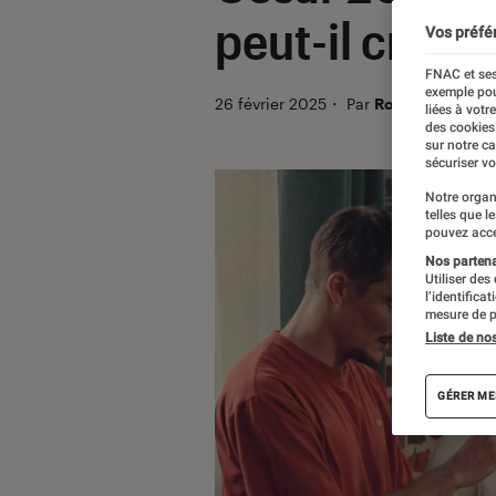
peut-il créer 
Vos préfé
FNAC et ses
exemple pou
26 février 2025
・
Par
Robin Negre
liées à votr
des cookies
sur notre c
sécuriser vo
Notre organ
telles que l
pouvez acce
Nos partenai
Utiliser des
l’identifica
mesure de p
Liste de no
GÉRER ME