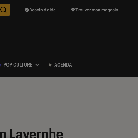
Besoin d’aide
Trouver mon magasin
Des suggestions de produits vont vous être proposées pendant vo
POP CULTURE
AGENDA
n Lavernhe