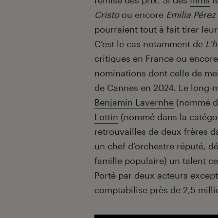
remise des prix. Si des
films
t
Cristo
ou encore
Emilia Pérez
pourraient tout à fait tirer leu
C’est le cas notamment de
L’
critiques en France ou encor
nominations dont celle de meil
de Cannes en 2024. Le long-
Benjamin Lavernhe
(nommé dan
Lottin
(nommé dans la catégori
retrouvailles de deux frères d
un chef d’orchestre réputé, d
famille populaire) un talent c
Porté par deux acteurs excep
comptabilise près de 2,5 milli