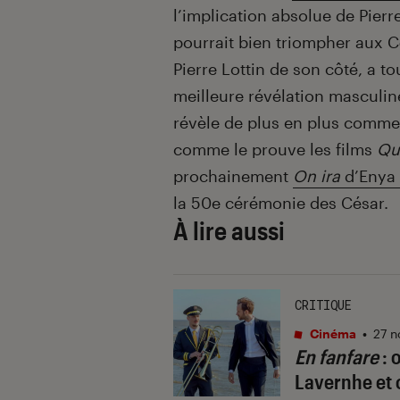
l’implication absolue de Pier
pourrait bien triompher aux C
Pierre Lottin de son côté, a t
meilleure révélation masculin
révèle de plus en plus comme
comme le prouve les films
Qu
prochainement
On ira
d’Enya
la 50e cérémonie des César.
À lire aussi
CRITIQUE
Cinéma
•
27 n
En fanfare
: 
Lavernhe et 