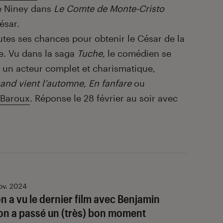
re Niney dans
Le Comte de Monte-Cristo
ésar.
outes ses chances pour obtenir le César de la
e. Vu dans la saga
Tuche
, le comédien se
 un acteur complet et charismatique,
and vient l’automne
,
En fanfare
ou
 Baroux
. Réponse le 28 février au soir avec
ov. 2024
on a vu le dernier film avec Benjamin
on a passé un (très) bon moment