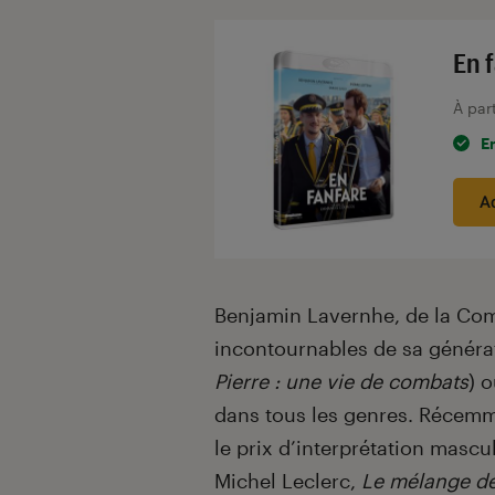
En 
À par
E
A
Benjamin Lavernhe, de la Comé
incontournables de sa générat
Pierre : une vie de combats
) 
dans tous les genres. Récemme
le prix d’interprétation mascu
Michel Leclerc,
Le mélange d