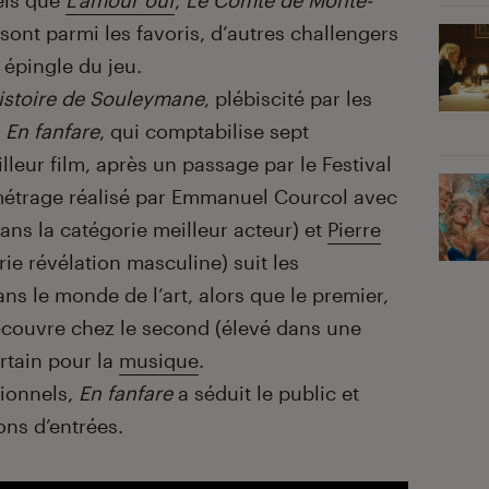
els que
L’amour ouf
,
Le Comte de Monte-
sont parmi les favoris, d’autres challengers
r épingle du jeu.
histoire de Souleymane
, plébiscité par les
e
En fanfare
, qui comptabilise sept
leur film, après un passage par le Festival
métrage réalisé par Emmanuel Courcol avec
s la catégorie meilleur acteur) et
Pierre
e révélation masculine) suit les
ans le monde de l’art, alors que le premier,
écouvre chez le second (élevé dans une
ertain pour la
musique
.
tionnels,
En fanfare
a séduit le public et
ons d’entrées.