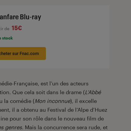
fanfare Blu-ray
15€
tir de
n stock
cheter sur Fnac.com
die-Française, est l’un des acteurs
ion. Que cela soit dans le drame (
L’Abbé
ou la comédie (
Mon inconnue
), il excelle
nt, il a obtenu au Festival de l’Alpe d’Huez
line pour son rôle dans le nouveau film de
es genres
. Mais la concurrence sera rude, et