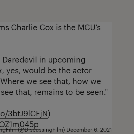
ms Charlie Cox is the MCU’s
e Daredevil in upcoming
x, yes, would be the actor
. Where we see that, how we
see that, remains to be seen."
.co/3btJ9lCFjN
)
PTOZ1m045p
ngFilm (@DiscussingFilm)
December 6, 2021