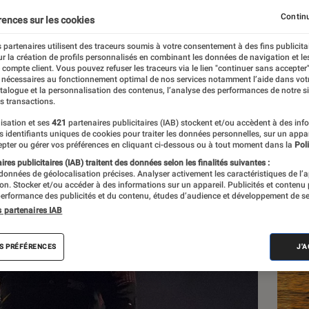
Continu
rences sur les cookies
 partenaires utilisent des traceurs soumis à votre consentement à des fins publicita
r la création de profils personnalisés en combinant les données de navigation et l
Manceau
e compte client. Vous pouvez refuser les traceurs via le lien "continuer sans accepter"
 nécessaires au fonctionnement optimal de nos services notamment l’aide dans vot
atalogue et la personnalisation des contenus, l’analyse des performances de notre si
s transactions.
isation et ses
421
partenaires publicitaires (IAB) stockent et/ou accèdent à des inf
Les
es identifiants uniques de cookies pour traiter les données personnelles, sur un appa
pter ou gérer vos préférences en cliquant ci-dessous ou à tout moment dans la
Poli
res publicitaires (IAB) traitent des données selon les finalités suivantes :
 données de géolocalisation précises. Analyser activement les caractéristiques de l’
tion. Stocker et/ou accéder à des informations sur un appareil. Publicités et contenu
erformance des publicités et du contenu, études d’audience et développement de se
s partenaires IAB
S PRÉFÉRENCES
J'