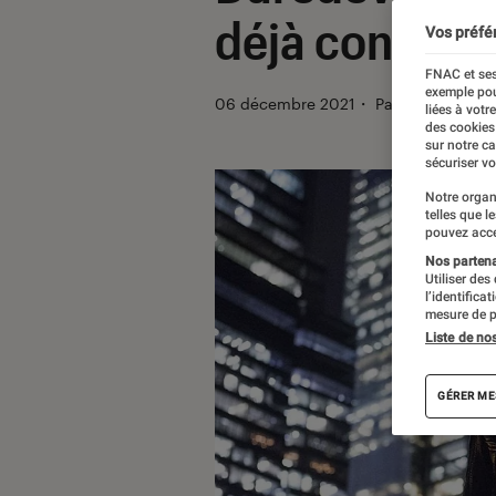
déjà connu)
Vos préfé
FNAC et ses
exemple pou
06 décembre 2021
・
Par
Alexandre 
liées à votr
des cookies
sur notre c
sécuriser vo
Notre organ
telles que l
pouvez acce
Nos partenai
Utiliser des
l’identifica
mesure de p
Liste de no
GÉRER ME