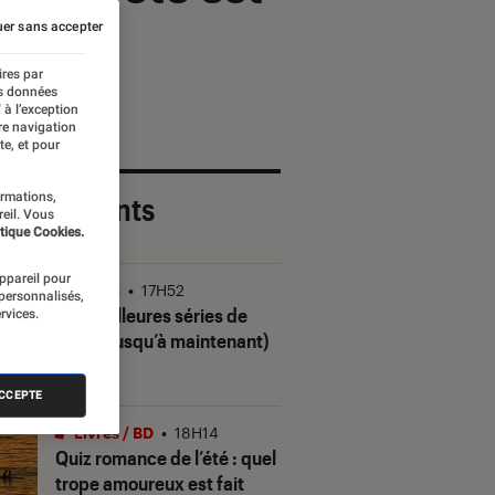
er sans accepter
ires par
es données
 à l’exception
re navigation
te, et pour
ormations,
 plus récents
reil. Vous
tique Cookies.
appareil pour
Séries
•
17H52
 personnalisés,
Les meilleures séries de
rvices.
2026 (jusqu’à maintenant)
ACCEPTE
Livres / BD
•
18H14
Quiz romance de l’été : quel
trope amoureux est fait