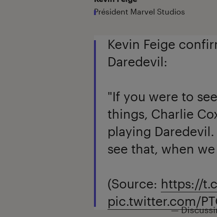
Président Marvel Studios
Kevin Feige confir
Daredevil:
"If you were to se
things, Charlie Co
playing Daredevil
see that, when we 
(Source:
https://t
pic.twitter.com/
— Discussi