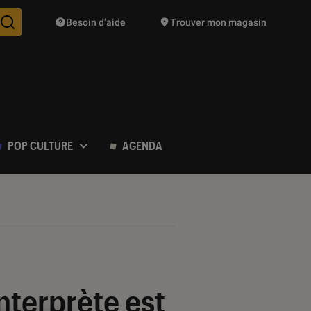
Besoin d’aide
Trouver mon magasin
Des suggestions de produits vont vous être proposées pendant vo
POP CULTURE
AGENDA
nterprète est