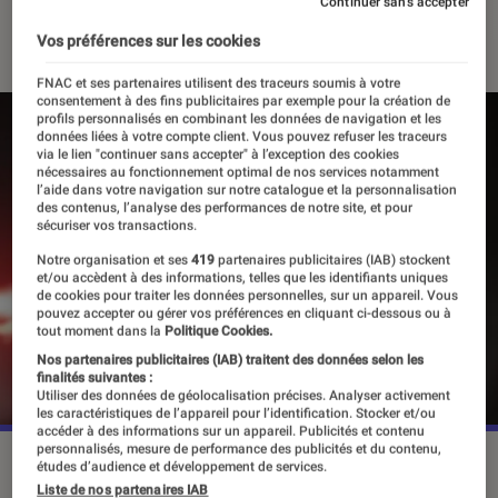
Continuer sans accepter
20 avril 2023
・
Par
Vincent Oms
Vos préférences sur les cookies
FNAC et ses partenaires utilisent des traceurs soumis à votre
consentement à des fins publicitaires par exemple pour la création de
profils personnalisés en combinant les données de navigation et les
données liées à votre compte client. Vous pouvez refuser les traceurs
via le lien "continuer sans accepter" à l’exception des cookies
nécessaires au fonctionnement optimal de nos services notamment
l’aide dans votre navigation sur notre catalogue et la personnalisation
des contenus, l’analyse des performances de notre site, et pour
sécuriser vos transactions.
Notre organisation et ses
419
partenaires publicitaires (IAB) stockent
et/ou accèdent à des informations, telles que les identifiants uniques
de cookies pour traiter les données personnelles, sur un appareil. Vous
pouvez accepter ou gérer vos préférences en cliquant ci-dessous ou à
tout moment dans la
Politique Cookies.
Nos partenaires publicitaires (IAB) traitent des données selon les
finalités suivantes :
Utiliser des données de géolocalisation précises. Analyser activement
les caractéristiques de l’appareil pour l’identification. Stocker et/ou
accéder à des informations sur un appareil. Publicités et contenu
personnalisés, mesure de performance des publicités et du contenu,
©Lucasfilm
études d’audience et développement de services.
Liste de nos partenaires IAB