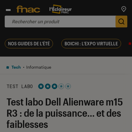
Trouv
De
NOS GUIDES DE L'ÉTÉ
BOICHI : L'EXPO VIRTUELLE
Tech
Informatique
TEST LABO
Noté 3 étoiles sur 5
Test labo Dell Alienware m15
R3 : de la puissance… et des
faiblesses