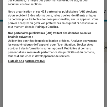
des contenus, l’analyse des performances de notre site, et pour
sécuriser vos transactions.
Notre organisation et ses
421
partenaires publicitaires (IAB) stockent
et/ou accèdent à des informations, telles que les identifiants uniques
de cookies pour traiter les données personnelles, sur un appareil. Vous
pouvez accepter ou gérer vos préférences en cliquant ci-dessous ou à
tout moment dans la
Politique Cookies.
DELL Alienware m15 R3
©Labo FNAC
Nos partenaires publicitaires (IAB) traitent des données selon les
finalités suivantes :
Utiliser des données de géolocalisation précises. Analyser activement
les caractéristiques de l’appareil pour l’identification. Stocker et/ou
En résumé
Notre test détaillé
Conclusio
accéder à des informations sur un appareil. Publicités et contenu
personnalisés, mesure de performance des publicités et du contenu,
études d’audience et développement de services.
Liste de nos partenaires IAB
En résumé
NOTE LABOFNAC
Noté 3 étoiles sur 5
Bien connue des gamers avertis, la marque