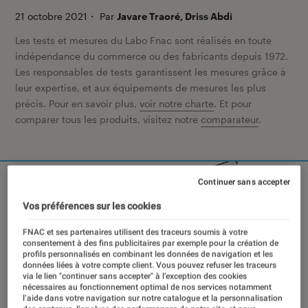
21 octobre 2021
・
Par
Javare Traoré, Driss Abdi
Les tests et mesures du Labo Fnac sont réalisés en toute
indépendance du commerce ou des fabricants depuis 1972.
Les responsables de tests garantissent les mesures grâce à
leur expertise, et aux équipements de mesures les plus
précis. Pour en savoir plus,
voir notre charte
. Et pour
comparer tous les produits, visitez notre
comparateur
.
Continuer sans accepter
Vos préférences sur les cookies
FNAC et ses partenaires utilisent des traceurs soumis à votre
consentement à des fins publicitaires par exemple pour la création de
profils personnalisés en combinant les données de navigation et les
données liées à votre compte client. Vous pouvez refuser les traceurs
via le lien "continuer sans accepter" à l’exception des cookies
nécessaires au fonctionnement optimal de nos services notamment
l’aide dans votre navigation sur notre catalogue et la personnalisation