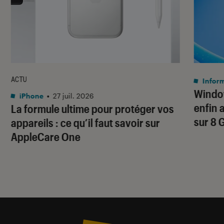
ACTU
Infor
Window
iPhone
•
27 juil. 2026
enfin 
La formule ultime pour protéger vos
sur 8 
appareils : ce qu’il faut savoir sur
AppleCare One