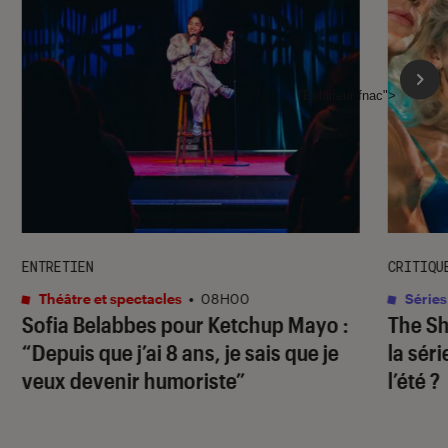
l'Éclaireur fnac">
ENTRETIEN
CRITIQU
Théâtre et spectacles
•
08H00
Séries
Sofia Belabbes pour
Ketchup Mayo
:
The S
“Depuis que j’ai 8 ans, je sais que je
la sér
veux devenir humoriste”
l’été ?