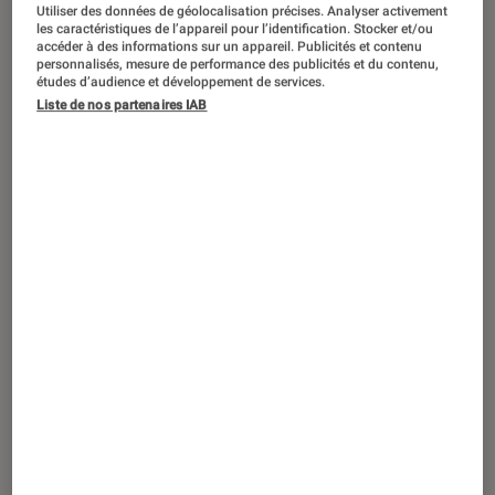
ACTU
Utiliser des données de géolocalisation précises. Analyser activement
les caractéristiques de l’appareil pour l’identification. Stocker et/ou
Ordinateurs Portables
•
01 juin 2026
accéder à des informations sur un appareil. Publicités et contenu
personnalisés, mesure de performance des publicités et du contenu,
Dell dévoile sa réponse au MacBook
études d’audience et développement de services.
Neo : découvrez le XPS 13 nouvelle
Liste de nos partenaires IAB
génération