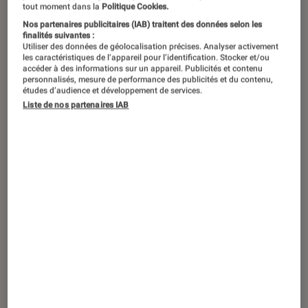
Du 2 au 27 juillet 2025, la Suisse
tout moment dans la
Politique Cookies.
accueille la quatorzième édition de
Nos partenaires publicitaires (IAB) traitent des données selon les
finalités suivantes :
l’Euro féminin. Alors sortez vos
Utiliser des données de géolocalisation précises. Analyser activement
les caractéristiques de l’appareil pour l’identification. Stocker et/ou
banderoles et scandez vos meilleurs
accéder à des informations sur un appareil. Publicités et contenu
personnalisés, mesure de performance des publicités et du contenu,
chants de supporters pour encourager
études d’audience et développement de services.
les Bleues. Pour l’occasion, on vous a
Liste de nos partenaires IAB
concocté une sélection de six
chouettes films mettant le foot
féminin à l’honneur.
Introduction
Le sport féminin demeure encore trop souvent
relégué au second plan face à son équivalent
masculin. Heureusement, le cinéma est là pour
mettre en lumière les championnes. Esprit
d’équipe, matchs sous tensions, pleurs et