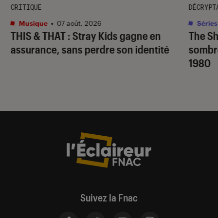
CRITIQUE
DÉCRYPT
Musique
•
07 août. 2026
Séries
THIS & THAT
: Stray Kids gagne en
The S
assurance, sans perdre son identité
sombr
1980
Suivez la Fnac