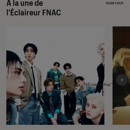
À la une de
VOIR TOUT
l'Éclaireur FNAC
l'Éclaireur fnac">