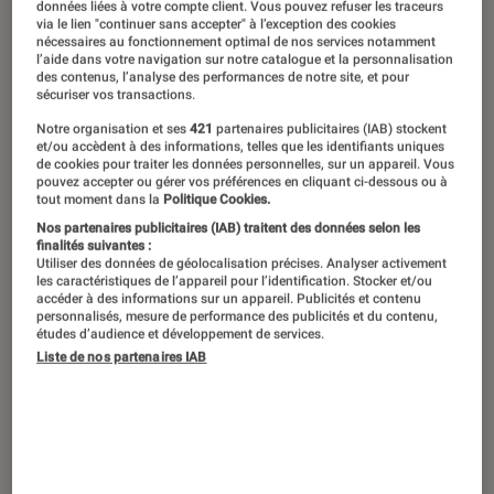
données liées à votre compte client. Vous pouvez refuser les traceurs
discussion foot ? Les mois de juin et
via le lien "continuer sans accepter" à l’exception des cookies
nécessaires au fonctionnement optimal de nos services notamment
juillet vous effraient d’avance à l’idée
l’aide dans votre navigation sur notre catalogue et la personnalisation
des contenus, l’analyse des performances de notre site, et pour
d’entendre parler de ballon rond toute
sécuriser vos transactions.
la journée ? Pendant plus d’un mois, le
Notre organisation et ses
421
partenaires publicitaires (IAB) stockent
et/ou accèdent à des informations, telles que les identifiants uniques
football va passer au rang de
de cookies pour traiter les données personnelles, sur un appareil. Vous
pouvez accepter ou gérer vos préférences en cliquant ci-dessous ou à
mondanité, et il n’est pas trop tard
tout moment dans la
Politique Cookies.
pour un petit rattrapage. Le « footix »,
Nos partenaires publicitaires (IAB) traitent des données selon les
finalités suivantes :
ce ne sera pas vous !
Utiliser des données de géolocalisation précises. Analyser activement
les caractéristiques de l’appareil pour l’identification. Stocker et/ou
accéder à des informations sur un appareil. Publicités et contenu
personnalisés, mesure de performance des publicités et du contenu,
études d’audience et développement de services.
Temps de jeu
Liste de nos partenaires IAB
En
football
, un match se divise en deux
périodes qui sont appelées « mi-temps ».
Chacune d’entre-elles dure 45 minutes.
L’arbitre décide selon le déroulement fluide du