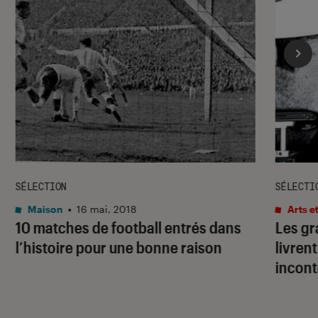
SÉLECTION
SÉLECTI
Maison
•
16 mai. 2018
Arts e
10 matches de football entrés dans
Les gr
l’histoire pour une bonne raison
livren
incon