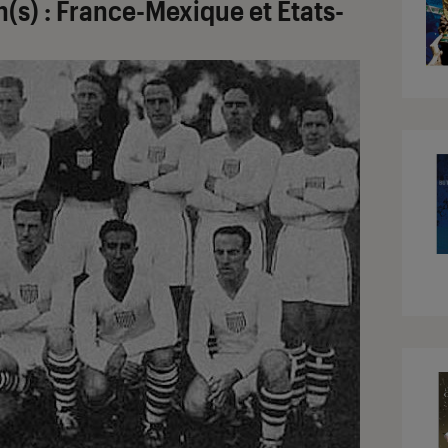
h(s) : France-Mexique et
É
tats-