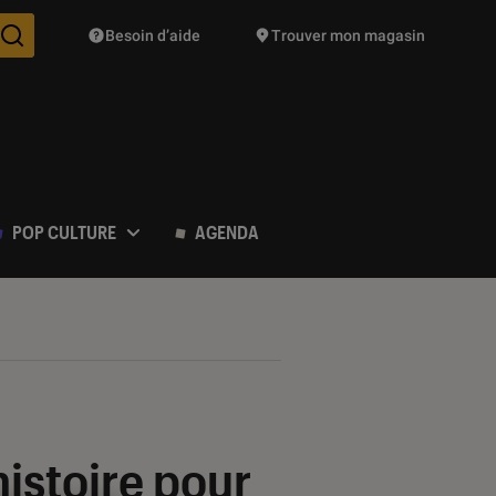
Besoin d’aide
Trouver mon magasin
Des suggestions de produits vont vous être proposées pendant vo
POP CULTURE
AGENDA
histoire pour