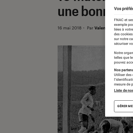
une bonne ra
Vos préfé
FNAC et ses
exemple pou
16 mai 2018
・
Par
Valentin
liées à votr
des cookies
sur notre c
sécuriser vo
Notre organ
telles que l
pouvez acce
Nos partenai
Utiliser des
l’identifica
mesure de p
Liste de no
GÉRER ME