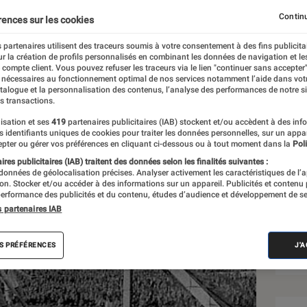
ison
Continu
rences sur les cookies
 partenaires utilisent des traceurs soumis à votre consentement à des fins publicita
r la création de profils personnalisés en combinant les données de navigation et l
e compte client. Vous pouvez refuser les traceurs via le lien "continuer sans accepter"
 nécessaires au fonctionnement optimal de nos services notamment l’aide dans vot
atalogue et la personnalisation des contenus, l’analyse des performances de notre si
s transactions.
isation et ses
419
partenaires publicitaires (IAB) stockent et/ou accèdent à des inf
Sél
es identifiants uniques de cookies pour traiter les données personnelles, sur un appa
pter ou gérer vos préférences en cliquant ci-dessous ou à tout moment dans la
Poli
res publicitaires (IAB) traitent des données selon les finalités suivantes :
 données de géolocalisation précises. Analyser activement les caractéristiques de l’
tion. Stocker et/ou accéder à des informations sur un appareil. Publicités et contenu
erformance des publicités et du contenu, études d’audience et développement de se
s partenaires IAB
S PRÉFÉRENCES
J'