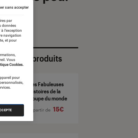
er sans accepter
ires par
es données
 à l’exception
re navigation
te, et pour
ormations,
ection de produits
reil. Vous
tique Cookies.
appareil pour
 personnalisés,
Les Fabuleuses
rvices.
Histoires de la
Coupe du monde
15€
À partir de
ACCEPTE