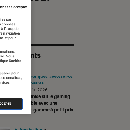
er sans accepter
ires par
es données
 à l’exception
re navigation
te, et pour
ormations,
 plus récents
reil. Vous
tique Cookies.
appareil pour
Périphériques, accessoires
 personnalisés,
rvices.
et composants
•
06 août. 2026
Corsair mise sur le gaming
accessible avec une
ACCEPTE
nouvelle gamme à petit prix
Application
•