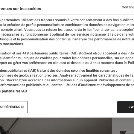
éger
Continu
rences sur les cookies
 partenaires utilisent des traceurs soumis à votre consentement à des fins publicita
r la création de profils personnalisés en combinant les données de navigation et l
e compte client. Vous pouvez refuser les traceurs via le lien "continuer sans accepter"
 nécessaires au fonctionnement optimal de nos services notamment l’aide dans vot
atalogue et la personnalisation des contenus, l’analyse des performances de notre si
s transactions.
isation et ses
419
partenaires publicitaires (IAB) stockent et/ou accèdent à des inf
Les
es identifiants uniques de cookies pour traiter les données personnelles, sur un appa
pter ou gérer vos préférences en cliquant ci-dessous ou à tout moment dans la
Poli
res publicitaires (IAB) traitent des données selon les finalités suivantes :
 données de géolocalisation précises. Analyser activement les caractéristiques de l’
tion. Stocker et/ou accéder à des informations sur un appareil. Publicités et contenu
erformance des publicités et du contenu, études d’audience et développement de se
s partenaires IAB
S PRÉFÉRENCES
J'