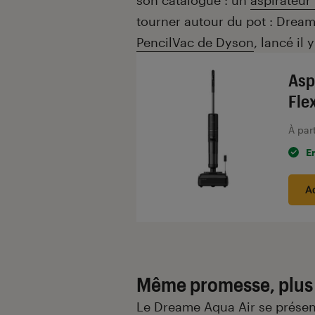
son catalogue : un
aspirateur 
tourner autour du pot : Drea
PencilVac de Dyson
, lancé il
Asp
Fle
À par
E
A
Même promesse, plus 
Le Dreame Aqua Air se prés