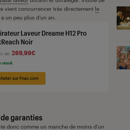
balai laveur
ultrafin et ultraléger. Inutile de
me vient concurrencer très directement
le
 y a un peu plus d’un an.
irateur Laveur Dreame H12 Pro
xReach Noir
269,99€
tir de
n stock
cheter sur Fnac.com
de garanties
ente donc comme un manche de moins d’un