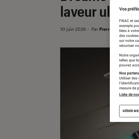
laveur ultral
Vos préfé
FNAC et ses
exemple pou
10 juin 2026
・
Par
Pierre Crochart
liées à votr
des cookies
sur notre c
sécuriser vo
Notre organ
telles que l
pouvez acce
Nos partenai
Utiliser des
l’identifica
mesure de p
Liste de no
GÉRER ME