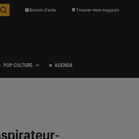
Besoin d’aide
Trouver mon magasin
Des suggestions de produits vont vous être proposées pendant vo
POP CULTURE
AGENDA
spirateur-