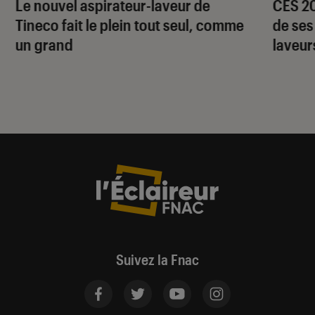
Le nouvel aspirateur-laveur de
CES 20
Tineco fait le plein tout seul, comme
de ses
un grand
laveur
Suivez la Fnac