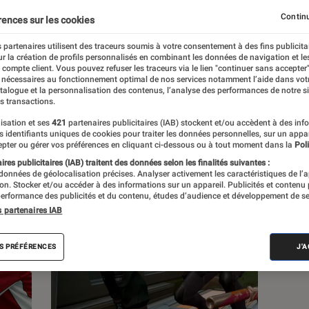
Continu
rences sur les cookies
s
 partenaires utilisent des traceurs soumis à votre consentement à des fins publicita
r la création de profils personnalisés en combinant les données de navigation et l
e compte client. Vous pouvez refuser les traceurs via le lien "continuer sans accepter"
 guides
 nécessaires au fonctionnement optimal de nos services notamment l’aide dans vot
atalogue et la personnalisation des contenus, l’analyse des performances de notre si
s transactions.
isation et ses
421
partenaires publicitaires (IAB) stockent et/ou accèdent à des inf
es identifiants uniques de cookies pour traiter les données personnelles, sur un appa
pter ou gérer vos préférences en cliquant ci-dessous ou à tout moment dans la
Poli
res publicitaires (IAB) traitent des données selon les finalités suivantes :
 données de géolocalisation précises. Analyser activement les caractéristiques de l’
tion. Stocker et/ou accéder à des informations sur un appareil. Publicités et contenu
erformance des publicités et du contenu, études d’audience et développement de se
s partenaires IAB
S PRÉFÉRENCES
J'