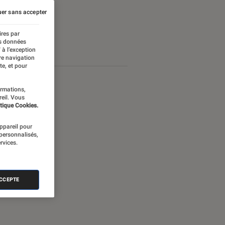
er sans accepter
ires par
es données
 à l’exception
re navigation
te, et pour
ormations,
reil. Vous
tique Cookies.
appareil pour
 personnalisés,
rvices.
ACCEPTE