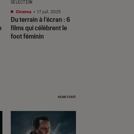
SÉLECTION
ARTICLE
Cinéma
•
17 juil. 2025
Maison
•
10 mai. 201
Du terrain à l’écran : 6
La sportive du moi
e
films qui célèbrent le
Mélanie De Jesus 
foot féminin
Santos entre dans
l’histoire de la gy
française
VOIR TOUT