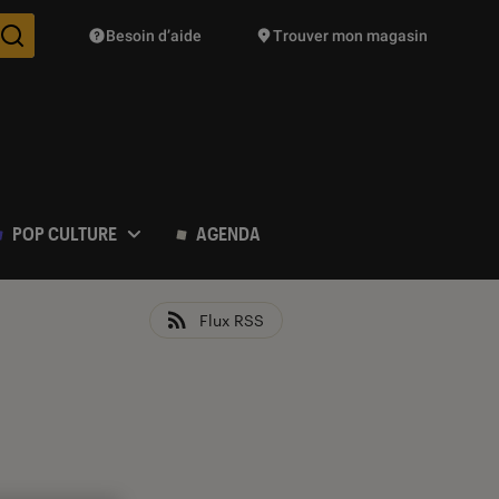
Besoin d’aide
Trouver mon magasin
Des suggestions de produits vont vous être proposées pendant vo
POP CULTURE
AGENDA
Flux RSS