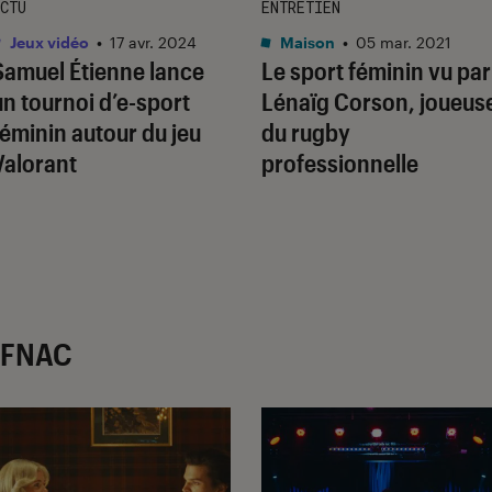
CTU
ENTRETIEN
Jeux vidéo
•
17 avr. 2024
Maison
•
05 mar. 2021
Samuel Étienne lance
Le sport féminin vu par
un tournoi d’e-sport
Lénaïg Corson, joueus
féminin autour du jeu
du rugby
Valorant
professionnelle
r FNAC