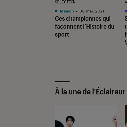
E
SÉLECTION
A
on
•
29 jan. 2019
Maison
•
08 mar. 2021
ortive du mois :
Ces championnes qui
ndra Lacrabère,
façonnent l’Histoire du
rière en chiffres !
sport
À la une de
l'Éclaireu