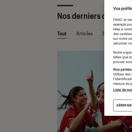
Vos préfé
Nos derniers contenu
FNAC et ses
exemple pou
liées à votr
Tout
Articles
Sélections et
des cookies
sur notre c
sécuriser vo
Notre organ
telles que l
pouvez acce
Nos partenai
Utiliser des
l’identifica
mesure de p
Liste de no
GÉRER ME