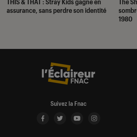
THIS & THAT
: Stray Kids gagne en
The S
assurance, sans perdre son identité
sombr
1980
Suivez la Fnac