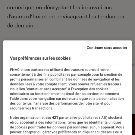
numérique en décryptant les innovations
d’aujourd’hui et en envisageant les tendances
de demain.
Autour de ce sujet
Continuer sans accepter
Vos préférences sur les cookies
Intelligence artificielle
Réseaux sociaux
Cybersécu
FNAC et ses partenaires utilisent des traceurs soumis à votre
consentement à des fins publicitaires par exemple pour la création de
profils personnalisés en combinant les données de navigation et les
données liées à votre compte client. Vous pouvez refuser les traceurs
via le lien "continuer sans accepter" à l’exception des cookies
nécessaires au fonctionnement optimal de nos services notamment
À la une
l’aide dans votre navigation sur notre catalogue et la personnalisation
des contenus, l’analyse des performances de notre site, et pour
sécuriser vos transactions.
Notre organisation et ses
421
partenaires publicitaires (IAB) stockent
et/ou accèdent à des informations, telles que les identifiants uniques
de cookies pour traiter les données personnelles, sur un appareil. Vous
pouvez accepter ou gérer vos préférences en cliquant ci-dessous ou à