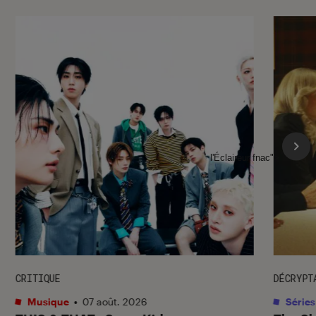
l'Éclaireur fnac">
CRITIQUE
DÉCRYPT
Musique
•
07 août. 2026
Séries