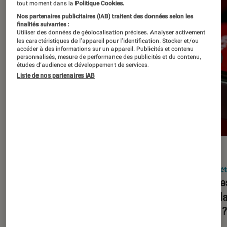
tout moment dans la
Politique Cookies.
Nos partenaires publicitaires (IAB) traitent des données selon les
finalités suivantes :
Utiliser des données de géolocalisation précises. Analyser activement
les caractéristiques de l’appareil pour l’identification. Stocker et/ou
accéder à des informations sur un appareil. Publicités et contenu
personnalisés, mesure de performance des publicités et du contenu,
études d’audience et développement de services.
Liste de nos partenaires IAB
DÉCRYPTAGE
ACTU
Société numérique
•
05 déc. 2023
Socié
Squeezie, HugoDécrypte, Juju
Quelle
Fitcats… Assiste-t-on à une
popula
hybridation de YouTube et de la
2023 
télévision ?