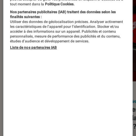
tout moment dans la
Politique Cookies.
Nos partenaires publicitaires (IAB) traitent des données selon les
finalités suivantes :
Utiliser des données de géolocalisation précises. Analyser activement
les caractéristiques de l’appareil pour l’identification. Stocker et/ou
accéder à des informations sur un appareil. Publicités et contenu
personnalisés, mesure de performance des publicités et du contenu,
études d’audience et développement de services.
Liste de nos partenaires IAB
DÉCRYPTAGE
ACTU
Société numérique
•
05 déc. 2023
Socié
Squeezie, HugoDécrypte, Juju
Quelle
Fitcats… Assiste-t-on à une
popula
hybridation de YouTube et de la
2023 
télévision ?