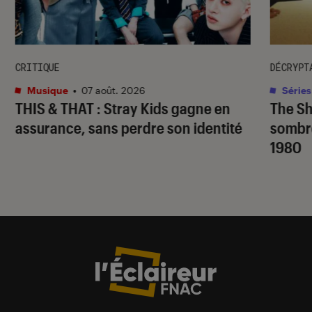
CRITIQUE
DÉCRYPT
Musique
•
07 août. 2026
Séries
THIS & THAT
: Stray Kids gagne en
The S
assurance, sans perdre son identité
sombr
1980