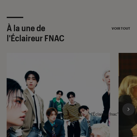
À la une de
VOIR TOUT
l'Éclaireur FNAC
l'Éclaireur fnac">