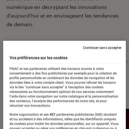
numérique en décryptant les innovations
d’aujourd’hui et en envisageant les tendances
de demain.
Autour de ce sujet
Continuer sans accepter
Vos préférences sur les cookies
Intelligence artificielle
Réseaux sociaux
Cybersécu
FNAC et ses partenaires utilisent des traceurs soumis à votre
consentement à des fins publicitaires par exemple pour la création de
profils personnalisés en combinant les données de navigation et les
données liées à votre compte client. Vous pouvez refuser les traceurs
via le lien "continuer sans accepter" à l’exception des cookies
nécessaires au fonctionnement optimal de nos services notamment
À la une
l’aide dans votre navigation sur notre catalogue et la personnalisation
des contenus, l’analyse des performances de notre site, et pour
sécuriser vos transactions.
Notre organisation et ses
421
partenaires publicitaires (IAB) stockent
et/ou accèdent à des informations, telles que les identifiants uniques
de cookies pour traiter les données personnelles, sur un appareil. Vous
pouvez accepter ou gérer vos préférences en cliquant ci-dessous ou à