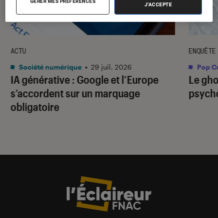
GÉRER MES PRÉFÉRENCES
J'ACCEPTE
ACTU
ENQUÊTE
Société numérique
•
29 juil. 2026
Pop Cu
IA générative : Google et l’Europe
Le gho
s’accordent sur un marquage
psycho
obligatoire