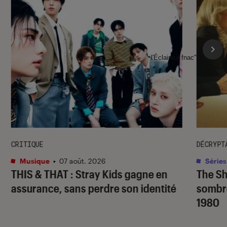
l'Éclaireur fnac">
CRITIQUE
DÉCRYPT
Musique
•
07 août. 2026
Séries
THIS & THAT
: Stray Kids gagne en
The S
assurance, sans perdre son identité
sombr
1980