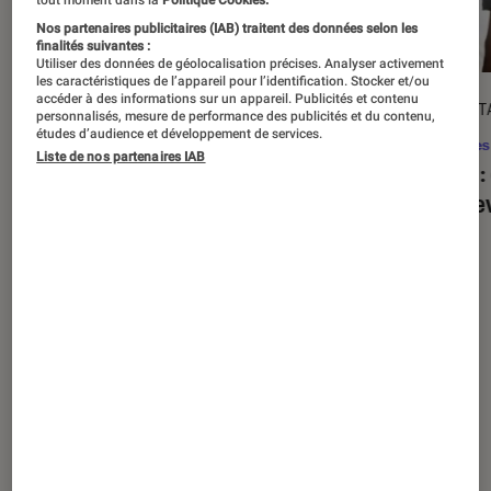
tout moment dans la
Politique Cookies.
Nos partenaires publicitaires (IAB) traitent des données selon les
finalités suivantes :
Utiliser des données de géolocalisation précises. Analyser activement
les caractéristiques de l’appareil pour l’identification. Stocker et/ou
accéder à des informations sur un appareil. Publicités et contenu
ACTU
DÉCRYPT
personnalisés, mesure de performance des publicités et du contenu,
études d’audience et développement de services.
Séries
•
20 août. 2025
Séries
Liste de nos partenaires IAB
« The Twisted Tale of Amanda Knox »
Alien
:
: faut-il regarder la série choc de
est de
Disney+ ?
Nos derniers contenus
Tout
Articles
Sélections et guides
Tests