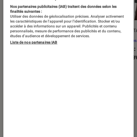
Nos partenaires publicitaires (IAB) traitent des données selon les
finalités suivantes :
Utiliser des données de géolocalisation précises. Analyser activement
les caractéristiques de l’appareil pour l’identification. Stocker et/ou
accéder à des informations sur un appareil. Publicités et contenu
ACTU
DÉCRYPT
personnalisés, mesure de performance des publicités et du contenu,
études d’audience et développement de services.
Séries
•
20 août. 2025
Séries
Liste de nos partenaires IAB
« The Twisted Tale of Amanda Knox »
Alien
:
: faut-il regarder la série choc de
est de
Disney+ ?
Nos derniers contenus
Tout
Articles
Sélections et guides
Tests