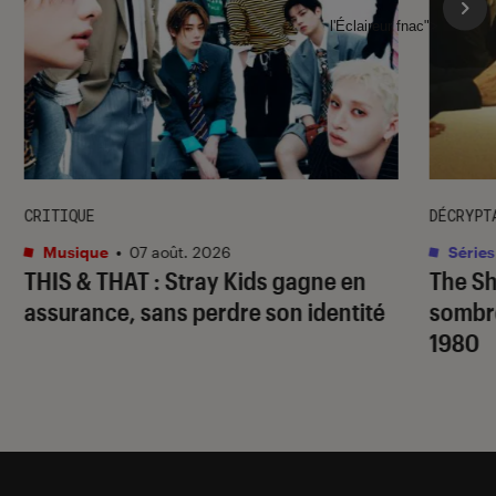
l'Éclaireur fnac">
CRITIQUE
DÉCRYPT
Musique
•
07 août. 2026
Séries
THIS & THAT
: Stray Kids gagne en
The S
assurance, sans perdre son identité
sombr
1980