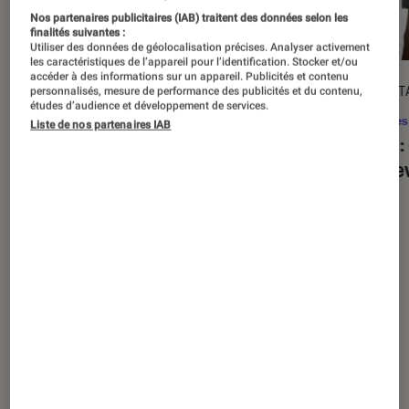
Nos partenaires publicitaires (IAB) traitent des données selon les
finalités suivantes :
Utiliser des données de géolocalisation précises. Analyser activement
les caractéristiques de l’appareil pour l’identification. Stocker et/ou
accéder à des informations sur un appareil. Publicités et contenu
ACTU
DÉCRYPT
personnalisés, mesure de performance des publicités et du contenu,
études d’audience et développement de services.
Séries
•
20 août. 2025
Séries
Liste de nos partenaires IAB
« The Twisted Tale of Amanda Knox »
Alien
:
: faut-il regarder la série choc de
est de
Disney+ ?
Nos derniers contenus
Tout
Articles
Sélections et guides
Tests