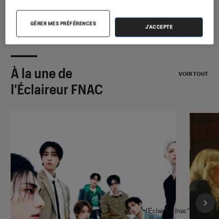
GÉRER MES PRÉFÉRENCES
J'ACCEPTE
À la une de
VOIR TOUT
l'Éclaireur FNAC
l'Éclaireur fnac">