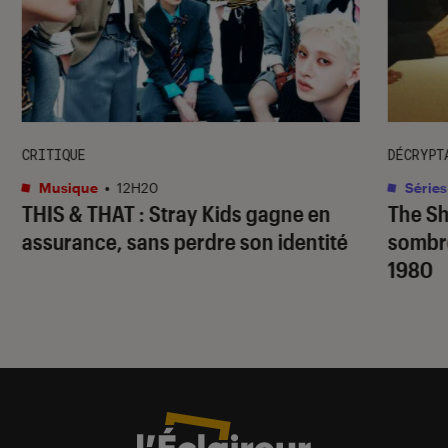
CRITIQUE
DÉCRYPT
Musique
•
12H20
Séries
THIS & THAT
: Stray Kids gagne en
The S
assurance, sans perdre son identité
sombr
1980