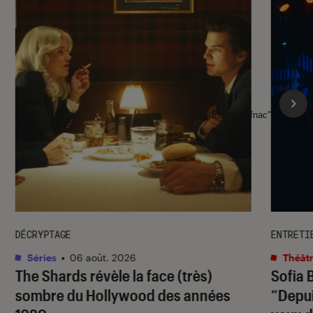
l'Éclaireur fnac">
DÉCRYPTAGE
ENTRETI
Séries
•
06 août. 2026
Théâtr
The Shards
révèle la face (très)
Sofia 
sombre du Hollywood des années
“Depuis