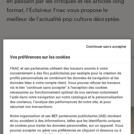
en passant par les critiques et les articles long
format, l’Éclaireur Fnac vous propose le
meilleur de l’actualité pop culture décryptée.
Autour de ce sujet
Continuer sans accepter
Vos préférences sur les cookies
Netflix
Marvel
Nintendo
Disney+
Star 
FNAC et ses partenaires utilisent des traceurs soumis à votre
consentement à des fins publicitaires par exemple pour la création de
profils personnalisés en combinant les données de navigation et les
données liées à votre compte client. Vous pouvez refuser les traceurs
via le lien "continuer sans accepter" à l’exception des cookies
À la une
nécessaires au fonctionnement optimal de nos services notamment
l’aide dans votre navigation sur notre catalogue et la personnalisation
des contenus, l’analyse des performances de notre site, et pour
sécuriser vos transactions.
Notre organisation et ses
421
partenaires publicitaires (IAB) stockent
et/ou accèdent à des informations, telles que les identifiants uniques
de cookies pour traiter les données personnelles, sur un appareil. Vous
pouvez accepter ou gérer vos préférences en cliquant ci-dessous ou à