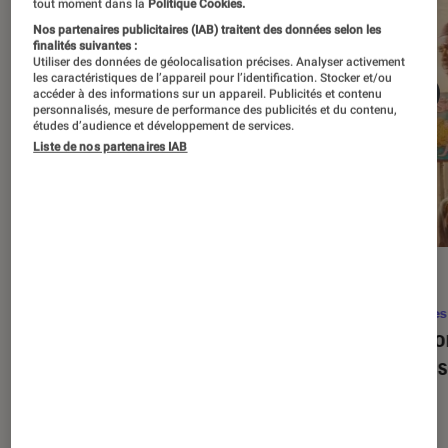
tout moment dans la
Politique Cookies.
Nos partenaires publicitaires (IAB) traitent des données selon les
finalités suivantes :
Utiliser des données de géolocalisation précises. Analyser activement
les caractéristiques de l’appareil pour l’identification. Stocker et/ou
accéder à des informations sur un appareil. Publicités et contenu
personnalisés, mesure de performance des publicités et du contenu,
études d’audience et développement de services.
Liste de nos partenaires IAB
SÉLECTION
ACTU
Séries
•
22 avr. 2026
Séries
Les 100 meilleures séries de tous les
Eupho
temps : le classement ultime
Levins