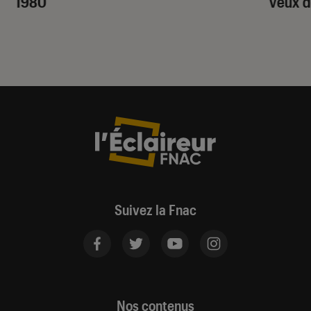
1980
veux d
Suivez la Fnac
Nos contenus