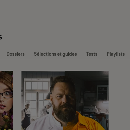
s
Dossiers
Sélections et guides
Tests
Playlists