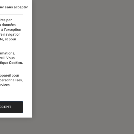
er sans accepter
ires par
es données
 à l’exception
re navigation
te, et pour
ormations,
reil. Vous
tique Cookies.
appareil pour
 personnalisés,
rvices.
ames Bond
ACCEPTE