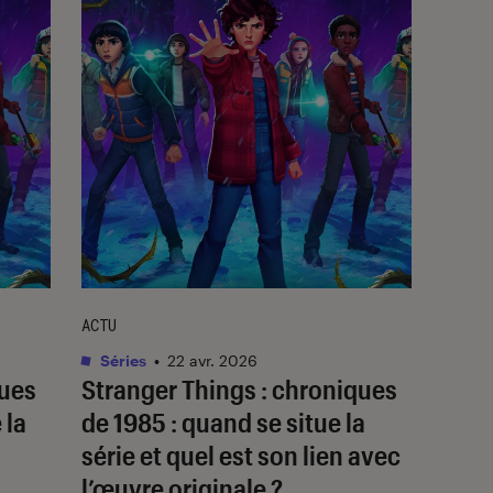
ACTU
Séries
•
22 avr. 2026
ques
Stranger Things : chroniques
 la
de 1985
: quand se situe la
série et quel est son lien avec
l’œuvre originale ?