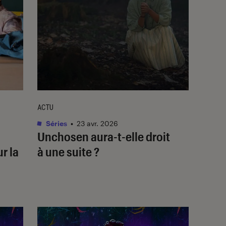
ACTU
Séries
•
23 avr. 2026
Unchosen
aura-t-elle droit
r la
à une suite ?