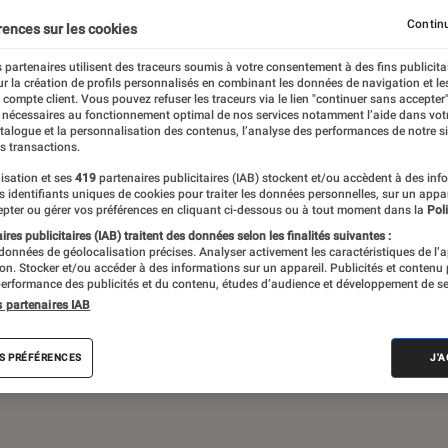
Continu
rences sur les cookies
 partenaires utilisent des traceurs soumis à votre consentement à des fins publicita
de société, jeux vidéos… Du suivi de
r la création de profils personnalisés en combinant les données de navigation et l
assant par les critiques et les articles long
e compte client. Vous pouvez refuser les traceurs via le lien "continuer sans accepter"
 nécessaires au fonctionnement optimal de nos services notamment l’aide dans vot
propose le meilleur de l’actualité pop culture
atalogue et la personnalisation des contenus, l’analyse des performances de notre si
s transactions.
isation et ses
419
partenaires publicitaires (IAB) stockent et/ou accèdent à des inf
es identifiants uniques de cookies pour traiter les données personnelles, sur un appa
pter ou gérer vos préférences en cliquant ci-dessous ou à tout moment dans la
Poli
res publicitaires (IAB) traitent des données selon les finalités suivantes :
 données de géolocalisation précises. Analyser activement les caractéristiques de l’
tion. Stocker et/ou accéder à des informations sur un appareil. Publicités et contenu
erformance des publicités et du contenu, études d’audience et développement de se
Disney+
Star Wars
Apple TV+
LEGO
J
s partenaires IAB
S PRÉFÉRENCES
J'