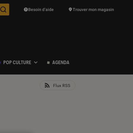
Besoin d’aide
Trouver mon magasin
Des suggestions de produits vont vous être proposées pendant vo
POP CULTURE
AGENDA
Flux RSS