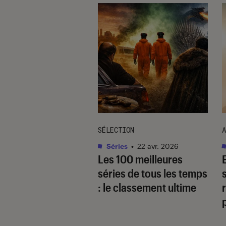
TAGE
SÉLECTION
A
as
•
17 août. 2025
Séries
•
22 avr. 2026
 quoi
Les 100 meilleures
gaverse, ce type
séries de tous les temps
cit ultra-populaire
: le classement ultime
r
le yaoï ?