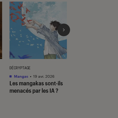
DÉCRYPTAGE
DÉCRYPTAGE
Mangas
•
19 avr. 2026
Mangas
•
23 juil. 202
Les mangakas sont-ils
Assiste-t-on à la f
menacés par les IA ?
mangas ?