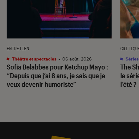
ENTRETIEN
CRITIQU
Théâtre et spectacles
•
06 août. 2026
Séries
Sofia Belabbes pour
Ketchup Mayo
:
The S
“Depuis que j’ai 8 ans, je sais que je
la sér
veux devenir humoriste”
l’été ?