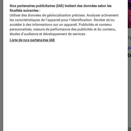
Nos partenaires publicitaires (IAB) traitent des données selon les
finalités suivantes :
Utiliser des données de géolocalisation précises. Analyser activement
les caractéristiques de l’appareil pour l’identification. Stocker et/ou
accéder à des informations sur un appareil. Publicités et contenu
personnalisés, mesure de performance des publicités et du contenu,
études d’audience et développement de services.
DÉCRYPTAGE
DÉCRYPT
Liste de nos partenaires IAB
Mangas
•
17 août. 2025
Mang
C’est quoi l’omegaverse, ce type de
Assist
récit ultra-populaire dans le yaoï ?
Nos derniers contenus
Tout
Articles
Événéments
Sélections et g