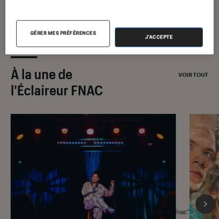
GÉRER MES PRÉFÉRENCES
J'ACCEPTE
À la une de
VOIR TOUT
l'Éclaireur FNAC
l'Éclaireur fnac">