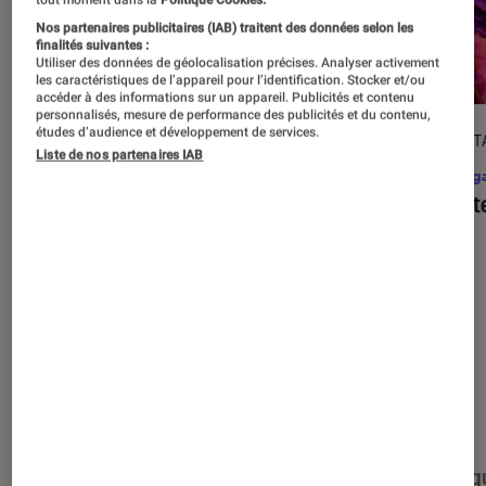
Nos partenaires publicitaires (IAB) traitent des données selon les
finalités suivantes :
Utiliser des données de géolocalisation précises. Analyser activement
les caractéristiques de l’appareil pour l’identification. Stocker et/ou
accéder à des informations sur un appareil. Publicités et contenu
personnalisés, mesure de performance des publicités et du contenu,
études d’audience et développement de services.
DÉCRYPTAGE
DÉCRYPT
Liste de nos partenaires IAB
Mangas
•
17 août. 2025
Mang
C’est quoi l’omegaverse, ce type de
Assist
récit ultra-populaire dans le yaoï ?
Nos derniers contenus
Tout
Articles
Événéments
Sélections et g