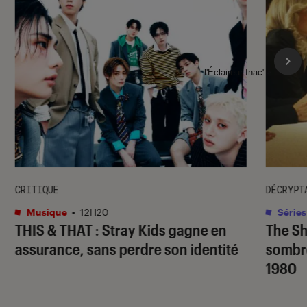
l'Éclaireur fnac">
CRITIQUE
DÉCRYPT
Musique
•
12H20
Séries
THIS & THAT
: Stray Kids gagne en
The S
assurance, sans perdre son identité
sombr
1980