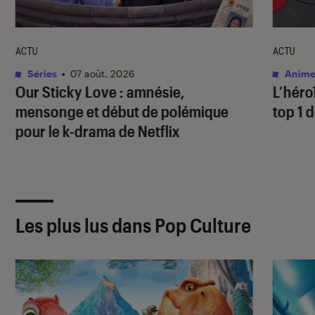
ACTU
ACTU
Séries
•
07 août. 2026
Anime
Our Sticky Love
: amnésie,
L’héro
mensonge et début de polémique
top 1 d
pour le k-drama de Netflix
Les plus lus dans Pop Culture