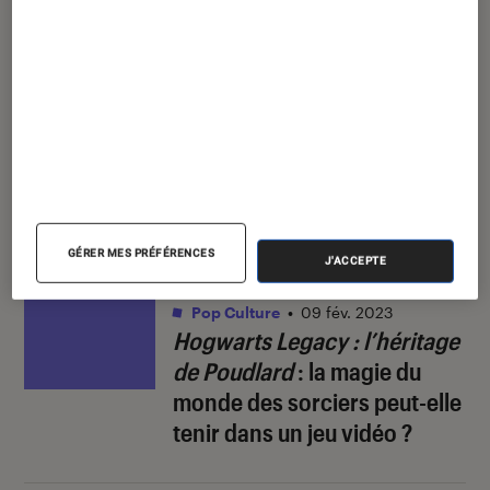
cette collaboration qui sonne comme une
évidence, le styliste avait également imaginé
des vêtements aux couleurs de
Candy Crush
…
pour un résultat que l’on qualifiera poliment de
discutable.
À lire aussi
GÉRER MES PRÉFÉRENCES
J'ACCEPTE
CRITIQUE
Pop Culture
•
09 fév. 2023
Hogwarts Legacy : l’héritage
de Poudlard
: la magie du
monde des sorciers peut-elle
tenir dans un jeu vidéo ?