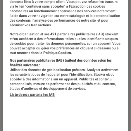
©Eiichiro Oda/Gucci
données liées à votre compte client. Vous pouvez refuser les traceurs
via le lien "continuer sans accepter" à l’exception des cookies
nécessaires au fonctionnement optimal de nos services notamment
l’aide dans votre navigation sur notre catalogue et la personnalisation
des contenus, l’analyse des performances de notre site, et pour
L’importance de la pop culture pour la
sécuriser vos transactions.
nouvelle génération attise la
Notre organisation et ses
421
partenaires publicitaires (IAB) stockent
et/ou accèdent à des informations, telles que les identifiants uniques
convoitise de l’industrie du luxe, en
de cookies pour traiter les données personnelles, sur un appareil. Vous
quête d’une jeune clientèle.
pouvez accepter ou gérer vos préférences en cliquant ci-dessous ou à
tout moment dans la
Politique Cookies.
Nos partenaires publicitaires (IAB) traitent des données selon les
finalités suivantes :
Introduction
Utiliser des données de géolocalisation précises. Analyser activement
Cela n’a pas pu vous échapper : les
les caractéristiques de l’appareil pour l’identification. Stocker et/ou
accéder à des informations sur un appareil. Publicités et contenu
collaborations avec les figures iconiques de la
personnalisés, mesure de performance des publicités et du contenu,
études d’audience et développement de services.
pop culture se multiplient. Des plus
Liste de nos partenaires IAB
étonnantes, comme celle entre
une marque de
lingerie et le manga
Jojo’s Bizarre Adventure
,
aux plus classiques comme celle de l’horloger
Swatch avec
une gamme de montres
Dragon