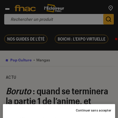
Trouv
De
NOS GUIDES DE L'ÉTÉ
BOICHI : L'EXPO VIRTUELLE
Pop Culture
Mangas
ACTU
Boruto
: quand se terminera
la partie 1 de l’anime, et
aura-t-elle une suite ?
Continuer sans accepter