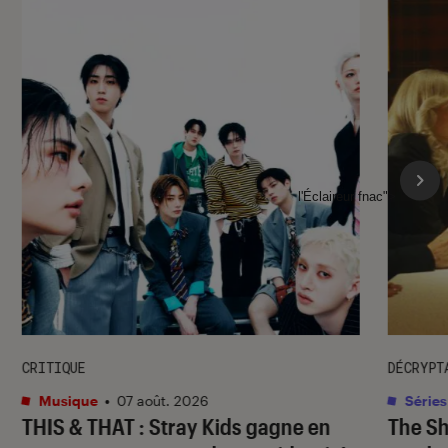
l'Éclaireur fnac">
CRITIQUE
DÉCRYPT
Musique
•
07 août. 2026
Séries
THIS & THAT
: Stray Kids gagne en
The S