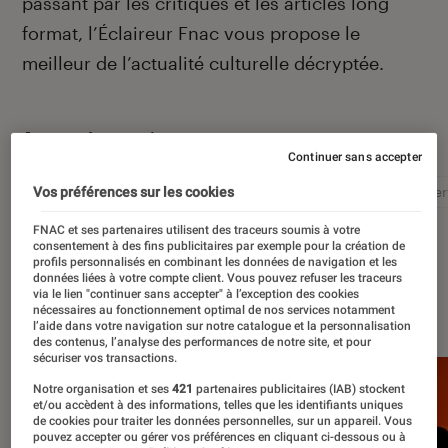
passant par les critiques et les articles long
format, l’Éclaireur Fnac vous propose le
meilleur de l’actualité culturelle décryptée.
Autour de ce sujet
Continuer sans accepter
Littérature
Film
Roman
Album
Concer
Vos préférences sur les cookies
FNAC et ses partenaires utilisent des traceurs soumis à votre
consentement à des fins publicitaires par exemple pour la création de
profils personnalisés en combinant les données de navigation et les
données liées à votre compte client. Vous pouvez refuser les traceurs
via le lien "continuer sans accepter" à l’exception des cookies
À la une
nécessaires au fonctionnement optimal de nos services notamment
l’aide dans votre navigation sur notre catalogue et la personnalisation
des contenus, l’analyse des performances de notre site, et pour
sécuriser vos transactions.
Notre organisation et ses
421
partenaires publicitaires (IAB) stockent
et/ou accèdent à des informations, telles que les identifiants uniques
de cookies pour traiter les données personnelles, sur un appareil. Vous
pouvez accepter ou gérer vos préférences en cliquant ci-dessous ou à