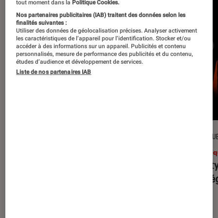
tout moment dans la
Politique Cookies.
Nos partenaires publicitaires (IAB) traitent des données selon les
finalités suivantes :
Utiliser des données de géolocalisation précises. Analyser activement
les caractéristiques de l’appareil pour l’identification. Stocker et/ou
accéder à des informations sur un appareil. Publicités et contenu
personnalisés, mesure de performance des publicités et du contenu,
études d’audience et développement de services.
Liste de nos partenaires IAB
CRITIQUE
CRITIQU
Musique
•
31 juil. 2026
Musiq
Petal
: l’album le plus sombre
Realit
d’Ariana Grande ?
leur l