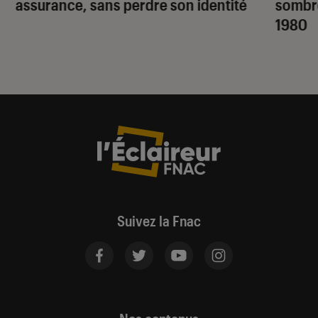
assurance, sans perdre son identité
sombr
1980
Suivez la Fnac