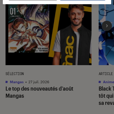
SÉLECTION
ARTICLE
Mangas
•
27 juil. 2026
Anime
Le top des nouveautés d’août
Black 
Mangas
tôt qu
sa re