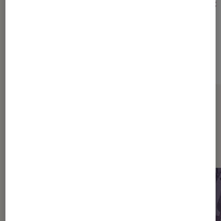
3€
3€
À partir de
À partir de
Sur le même thème