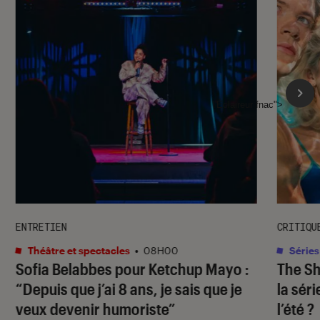
l'Éclaireur fnac">
ENTRETIEN
CRITIQU
Théâtre et spectacles
•
08H00
Séries
Sofia Belabbes pour
Ketchup Mayo
:
The S
“Depuis que j’ai 8 ans, je sais que je
la sér
veux devenir humoriste”
l’été ?