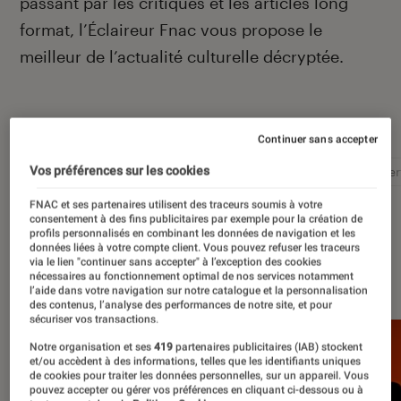
passant par les critiques et les articles long
format, l’Éclaireur Fnac vous propose le
meilleur de l’actualité culturelle décryptée.
Autour de ce sujet
Continuer sans accepter
Vos préférences sur les cookies
Littérature
Film
Roman
Album
Concer
FNAC et ses partenaires utilisent des traceurs soumis à votre
consentement à des fins publicitaires par exemple pour la création de
profils personnalisés en combinant les données de navigation et les
données liées à votre compte client. Vous pouvez refuser les traceurs
via le lien "continuer sans accepter" à l’exception des cookies
À la une
nécessaires au fonctionnement optimal de nos services notamment
l’aide dans votre navigation sur notre catalogue et la personnalisation
des contenus, l’analyse des performances de notre site, et pour
sécuriser vos transactions.
Notre organisation et ses
419
partenaires publicitaires (IAB) stockent
et/ou accèdent à des informations, telles que les identifiants uniques
de cookies pour traiter les données personnelles, sur un appareil. Vous
pouvez accepter ou gérer vos préférences en cliquant ci-dessous ou à