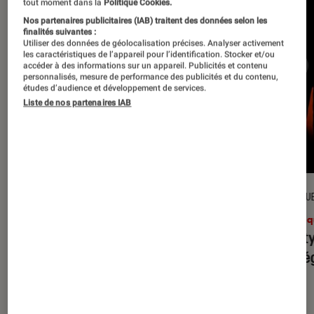
tout moment dans la
Politique Cookies.
Nos partenaires publicitaires (IAB) traitent des données selon les
finalités suivantes :
Utiliser des données de géolocalisation précises. Analyser activement
les caractéristiques de l’appareil pour l’identification. Stocker et/ou
accéder à des informations sur un appareil. Publicités et contenu
personnalisés, mesure de performance des publicités et du contenu,
études d’audience et développement de services.
Liste de nos partenaires IAB
CRITIQUE
CRITIQU
Musique
•
31 juil. 2026
Musiq
Petal
: l’album le plus sombre
Realit
d’Ariana Grande ?
leur l