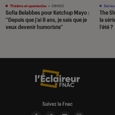
Théâtre et spectacles
•
08H00
Séries
Sofia Belabbes pour
Ketchup Mayo
:
The S
“Depuis que j’ai 8 ans, je sais que je
la sér
veux devenir humoriste”
l’été ?
Suivez la Fnac