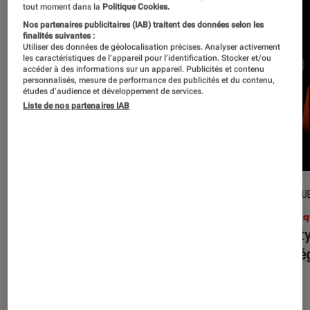
tout moment dans la
Politique Cookies.
Nos partenaires publicitaires (IAB) traitent des données selon les
finalités suivantes :
Utiliser des données de géolocalisation précises. Analyser activement
les caractéristiques de l’appareil pour l’identification. Stocker et/ou
accéder à des informations sur un appareil. Publicités et contenu
personnalisés, mesure de performance des publicités et du contenu,
études d’audience et développement de services.
Liste de nos partenaires IAB
CRITIQUE
CRITIQU
Musique
•
31 juil. 2026
Musiq
Petal
: l’album le plus sombre
Realit
d’Ariana Grande ?
leur l