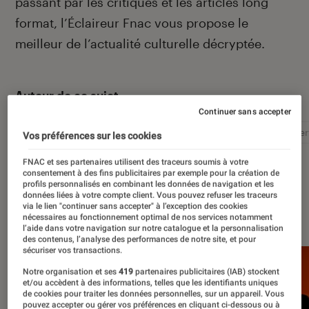
passant par les critiques et les articles long
format, l’Éclaireur Fnac vous propose le
meilleur de l’actualité culturelle décryptée.
Autour de ce sujet
Continuer sans accepter
Littérature
Film
Roman
Album
Concer
Vos préférences sur les cookies
FNAC et ses partenaires utilisent des traceurs soumis à votre
consentement à des fins publicitaires par exemple pour la création de
profils personnalisés en combinant les données de navigation et les
données liées à votre compte client. Vous pouvez refuser les traceurs
via le lien "continuer sans accepter" à l’exception des cookies
À la une
nécessaires au fonctionnement optimal de nos services notamment
l’aide dans votre navigation sur notre catalogue et la personnalisation
des contenus, l’analyse des performances de notre site, et pour
sécuriser vos transactions.
Notre organisation et ses
419
partenaires publicitaires (IAB) stockent
et/ou accèdent à des informations, telles que les identifiants uniques
de cookies pour traiter les données personnelles, sur un appareil. Vous
pouvez accepter ou gérer vos préférences en cliquant ci-dessous ou à