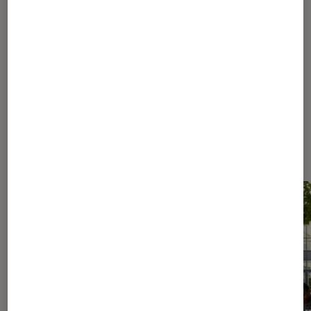
318
...
320
325
335
360
410
510
710
1110
...
1379
Les plus lus dans Culture