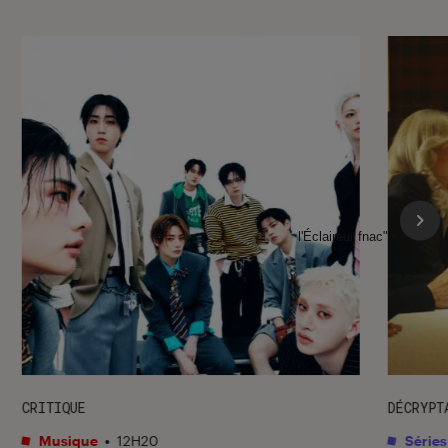
l'Éclaireur fnac">
CRITIQUE
DÉCRYPT
Musique
•
12H20
Séries