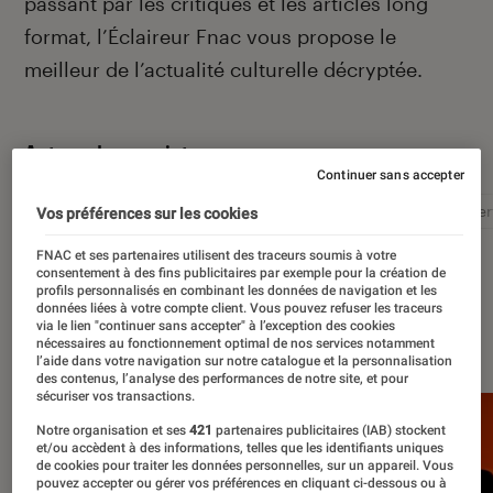
passant par les critiques et les articles long
format, l’Éclaireur Fnac vous propose le
meilleur de l’actualité culturelle décryptée.
Autour de ce sujet
Continuer sans accepter
Littérature
Film
Roman
Album
Concer
Vos préférences sur les cookies
FNAC et ses partenaires utilisent des traceurs soumis à votre
consentement à des fins publicitaires par exemple pour la création de
profils personnalisés en combinant les données de navigation et les
données liées à votre compte client. Vous pouvez refuser les traceurs
via le lien "continuer sans accepter" à l’exception des cookies
À la une
nécessaires au fonctionnement optimal de nos services notamment
l’aide dans votre navigation sur notre catalogue et la personnalisation
des contenus, l’analyse des performances de notre site, et pour
sécuriser vos transactions.
Notre organisation et ses
421
partenaires publicitaires (IAB) stockent
et/ou accèdent à des informations, telles que les identifiants uniques
de cookies pour traiter les données personnelles, sur un appareil. Vous
pouvez accepter ou gérer vos préférences en cliquant ci-dessous ou à