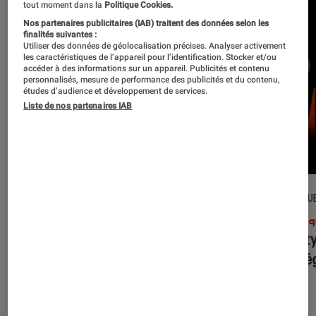
tout moment dans la
Politique Cookies.
Nos partenaires publicitaires (IAB) traitent des données selon les
finalités suivantes :
Utiliser des données de géolocalisation précises. Analyser activement
les caractéristiques de l’appareil pour l’identification. Stocker et/ou
accéder à des informations sur un appareil. Publicités et contenu
personnalisés, mesure de performance des publicités et du contenu,
études d’audience et développement de services.
Liste de nos partenaires IAB
CRITIQUE
CRITIQU
Musique
•
31 juil. 2026
Musiq
Petal
: l’album le plus sombre
Realit
d’Ariana Grande ?
leur l