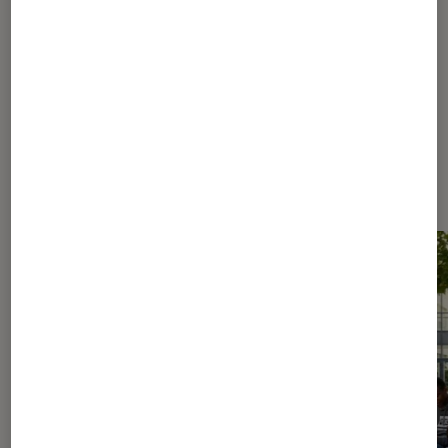
690
1090
...
1379
Les plus lus dans Culture