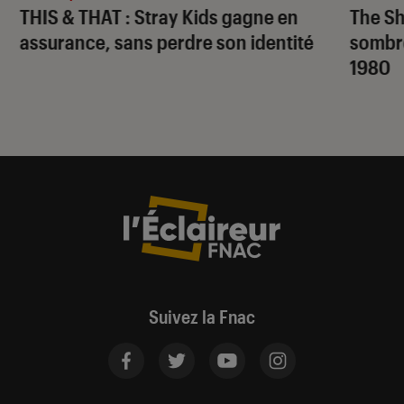
THIS & THAT
: Stray Kids gagne en
The S
assurance, sans perdre son identité
sombr
1980
Suivez la Fnac