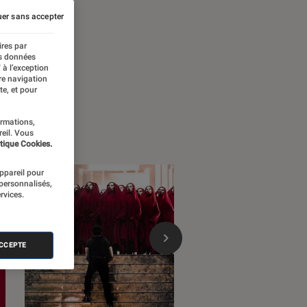
er sans accepter
ires par
es données
 à l’exception
re navigation
te, et pour
ormations,
reil. Vous
tique Cookies.
appareil pour
 personnalisés,
rvices.
ACCEPTE