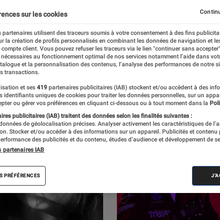
L’Éclaireur Fnac. Découvrez les sorties du
Continu
rences sur les cookies
es, des entretiens, des critiques d’albums,
 partenaires utilisent des traceurs soumis à votre consentement à des fins publicita
r la création de profils personnalisés en combinant les données de navigation et l
des enquêtes.
e compte client. Vous pouvez refuser les traceurs via le lien "continuer sans accepter"
 nécessaires au fonctionnement optimal de nos services notamment l’aide dans vot
atalogue et la personnalisation des contenus, l’analyse des performances de notre si
s transactions.
isation et ses
419
partenaires publicitaires (IAB) stockent et/ou accèdent à des inf
es identifiants uniques de cookies pour traiter les données personnelles, sur un appa
pter ou gérer vos préférences en cliquant ci-dessous ou à tout moment dans la
Poli
res publicitaires (IAB) traitent des données selon les finalités suivantes :
 données de géolocalisation précises. Analyser activement les caractéristiques de l’
tion. Stocker et/ou accéder à des informations sur un appareil. Publicités et contenu
erformance des publicités et du contenu, études d’audience et développement de se
s partenaires IAB
S PRÉFÉRENCES
J'