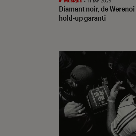
Musique
•
11 avr. 2025
Diamant noir
, de Werenoi 
hold-up garanti