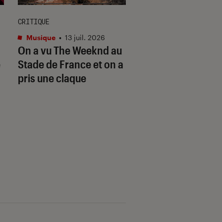
CRITIQUE
ENTRETIEN
Musique
•
13 juil. 2026
Musique
•
27 juil. 20
On a vu The Weeknd au
Prix Joséphine 20
é
Stade de France et on a
Chassol dévoile s
pris une claque
inspirations, de Li
Wayne à Jordan P