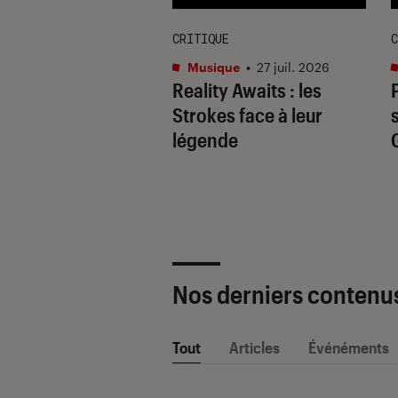
IEN
CRITIQUE
C
que
•
21 juil. 2026
Musique
•
27 juil. 2026
Joséphine 2026 :
Reality Awaits
: les
le Yembe dévoile
Strokes face à leur
nspirations, des
légende
rochets à Diam’s
Nos derniers contenu
Tout
Articles
Événéments