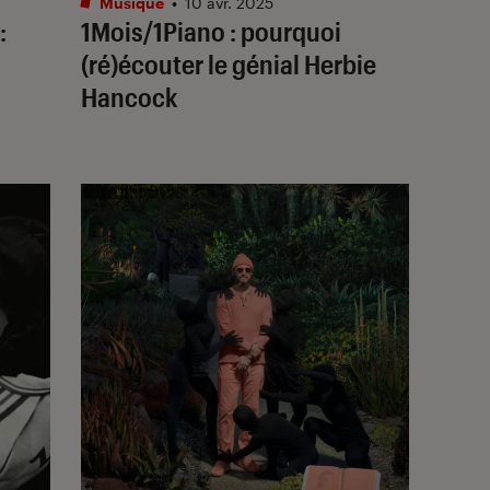
Musique
•
10 avr. 2025
:
1Mois/1Piano : pourquoi
(ré)écouter le génial Herbie
Hancock