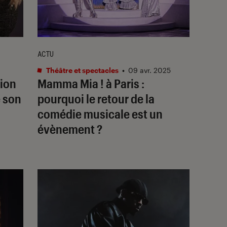
ACTU
Théâtre et spectacles
•
09 avr. 2025
ion
Mamma Mia !
à Paris :
e son
pourquoi le retour de la
comédie musicale est un
évènement ?