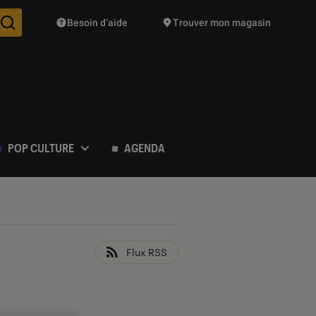
Besoin d’aide
Trouver mon magasin
Des suggestions de produits vont vous être proposées pendant vo
POP CULTURE
AGENDA
Flux RSS