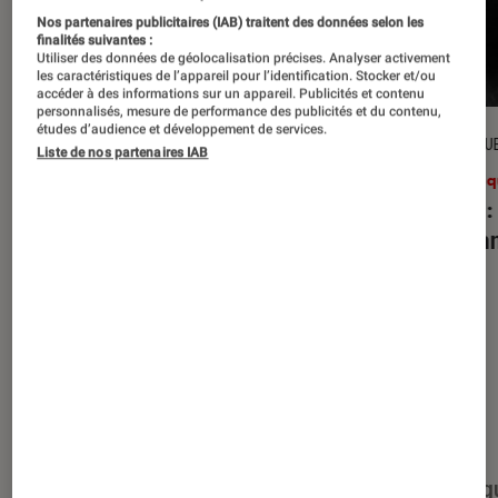
Nos partenaires publicitaires (IAB) traitent des données selon les
finalités suivantes :
Utiliser des données de géolocalisation précises. Analyser activement
les caractéristiques de l’appareil pour l’identification. Stocker et/ou
accéder à des informations sur un appareil. Publicités et contenu
personnalisés, mesure de performance des publicités et du contenu,
études d’audience et développement de services.
CRITIQUE
CRITIQU
Liste de nos partenaires IAB
Musique
•
27 juil. 2026
Musiq
Reality Awaits
: les Strokes face à
Petal
:
leur légende
d’Aria
Nos derniers contenus
Tout
Articles
Événéments
Sélections et g