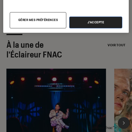
GÉRER MES PRÉFÉRENCES
J'ACCEPTE
À la une de
VOIR TOUT
l'Éclaireur FNAC
l'Éclaireur fnac">