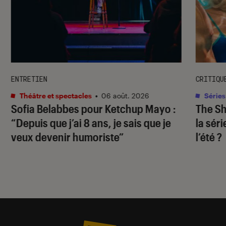
ENTRETIEN
CRITIQU
Théâtre et spectacles
•
06 août. 2026
Séries
Sofia Belabbes pour
Ketchup Mayo
:
The S
“Depuis que j’ai 8 ans, je sais que je
la sér
veux devenir humoriste”
l’été ?