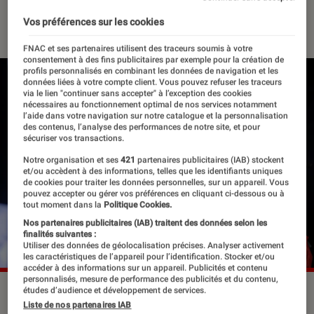
05 janvier 2024
・
Par
Robin Negre
Vos préférences sur les cookies
FNAC et ses partenaires utilisent des traceurs soumis à votre
consentement à des fins publicitaires par exemple pour la création de
profils personnalisés en combinant les données de navigation et les
données liées à votre compte client. Vous pouvez refuser les traceurs
via le lien "continuer sans accepter" à l’exception des cookies
nécessaires au fonctionnement optimal de nos services notamment
l’aide dans votre navigation sur notre catalogue et la personnalisation
des contenus, l’analyse des performances de notre site, et pour
sécuriser vos transactions.
Notre organisation et ses
421
partenaires publicitaires (IAB) stockent
et/ou accèdent à des informations, telles que les identifiants uniques
de cookies pour traiter les données personnelles, sur un appareil. Vous
pouvez accepter ou gérer vos préférences en cliquant ci-dessous ou à
tout moment dans la
Politique Cookies.
Nos partenaires publicitaires (IAB) traitent des données selon les
finalités suivantes :
Utiliser des données de géolocalisation précises. Analyser activement
les caractéristiques de l’appareil pour l’identification. Stocker et/ou
accéder à des informations sur un appareil. Publicités et contenu
personnalisés, mesure de performance des publicités et du contenu,
études d’audience et développement de services.
Ed Sheeran en 2015.
©yakub88/Shutterstock
Liste de nos partenaires IAB