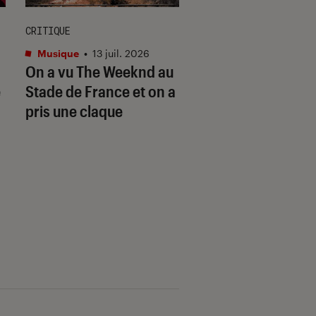
CRITIQUE
ENTRETIEN
Musique
•
13 juil. 2026
Musique
•
27 juil. 20
On a vu The Weeknd au
Prix Joséphine 20
é
Stade de France et on a
Chassol dévoile s
pris une claque
inspirations, de Li
Wayne à Jordan P