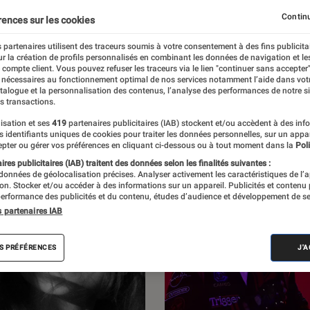
L’Éclaireur Fnac. Découvrez les sorties du
Continu
rences sur les cookies
es, des entretiens, des critiques d’albums,
 partenaires utilisent des traceurs soumis à votre consentement à des fins publicita
r la création de profils personnalisés en combinant les données de navigation et l
des enquêtes.
e compte client. Vous pouvez refuser les traceurs via le lien "continuer sans accepter"
 nécessaires au fonctionnement optimal de nos services notamment l’aide dans vot
atalogue et la personnalisation des contenus, l’analyse des performances de notre si
s transactions.
isation et ses
419
partenaires publicitaires (IAB) stockent et/ou accèdent à des inf
es identifiants uniques de cookies pour traiter les données personnelles, sur un appa
pter ou gérer vos préférences en cliquant ci-dessous ou à tout moment dans la
Poli
res publicitaires (IAB) traitent des données selon les finalités suivantes :
 données de géolocalisation précises. Analyser activement les caractéristiques de l’
tion. Stocker et/ou accéder à des informations sur un appareil. Publicités et contenu
erformance des publicités et du contenu, études d’audience et développement de se
s partenaires IAB
S PRÉFÉRENCES
J'