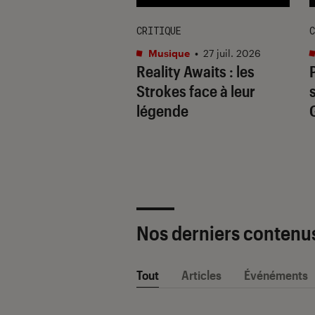
IEN
CRITIQUE
C
que
•
21 juil. 2026
Musique
•
27 juil. 2026
Joséphine 2026 :
Reality Awaits
: les
le Yembe dévoile
Strokes face à leur
nspirations, des
légende
rochets à Diam’s
Nos derniers contenu
Tout
Articles
Événéments