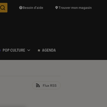
Besoin d’aide
Trouver mon magasin
Des suggestions de produits vont vous être proposées pendant vo
POP CULTURE
AGENDA
Flux RSS