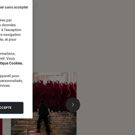
er sans accepter
ires par
es données
 à l’exception
re navigation
te, et pour
ormations,
reil. Vous
tique Cookies.
appareil pour
 personnalisés,
rvices.
ACCEPTE