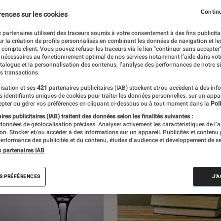
r les livres et les BD du moment, ainsi que
Continu
rences sur les cookies
ec les auteurs qui nourrissent et enrichissent
 partenaires utilisent des traceurs soumis à votre consentement à des fins publicita
r la création de profils personnalisés en combinant les données de navigation et l
 la littérature.
e compte client. Vous pouvez refuser les traceurs via le lien "continuer sans accepter"
 nécessaires au fonctionnement optimal de nos services notamment l’aide dans vot
atalogue et la personnalisation des contenus, l’analyse des performances de notre si
s transactions.
isation et ses
421
partenaires publicitaires (IAB) stockent et/ou accèdent à des inf
es identifiants uniques de cookies pour traiter les données personnelles, sur un appa
pter ou gérer vos préférences en cliquant ci-dessous ou à tout moment dans la
Poli
res publicitaires (IAB) traitent des données selon les finalités suivantes :
 données de géolocalisation précises. Analyser activement les caractéristiques de l’
tion. Stocker et/ou accéder à des informations sur un appareil. Publicités et contenu
erformance des publicités et du contenu, études d’audience et développement de se
s partenaires IAB
S PRÉFÉRENCES
J'