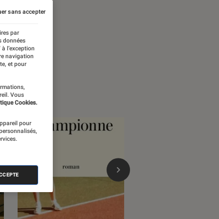
er sans accepter
ires par
es données
 à l’exception
re navigation
te, et pour
ormations,
reil. Vous
tique Cookies.
appareil pour
 personnalisés,
rvices.
ACCEPTE