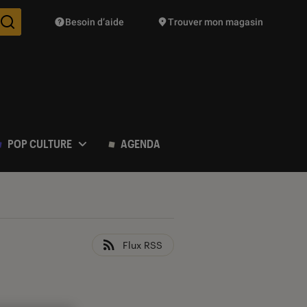
Besoin d’aide
Trouver mon magasin
Des suggestions de produits vont vous être proposées pendant vo
POP CULTURE
AGENDA
Flux RSS