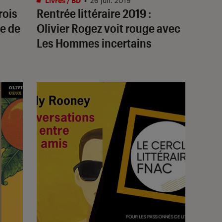
Livres / BD
•
26 juil. 2019
rois
Rentrée littéraire 2019 :
e de
Olivier Rogez voit rouge avec
Les Hommes incertains