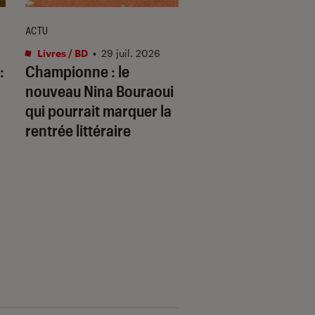
ACTU
ACTU
Livres / BD
•
29 juil. 2026
Livres / BD
•
29 juil.
:
Championne
: le
Ce qui se joue : c’e
nouveau Nina Bouraoui
quoi ce roman qui
qui pourrait marquer la
pourrait faire parle
rentrée littéraire
rentrée ?