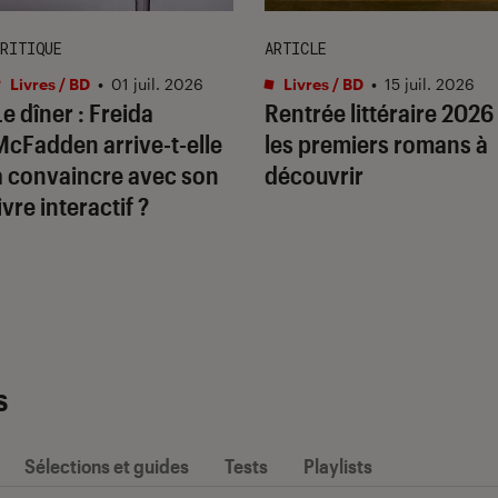
RITIQUE
ARTICLE
Livres / BD
•
01 juil. 2026
Livres / BD
•
15 juil. 2026
Le dîner
: Freida
Rentrée littéraire 2026 
McFadden arrive-t-elle
les premiers romans à
à convaincre avec son
découvrir
ivre interactif ?
s
Sélections et guides
Tests
Playlists