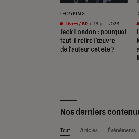
DÉCRYPTAGE
C
s / BD
•
17 juil. 2026
Livres / BD
•
16 juil. 2026
ide de la bande
Jack London : pourquoi
née : les
faut-il relire l’œuvre
ures BD à lire
de l’auteur cet été ?
sa vie
l
Nos derniers contenu
Tout
Articles
Événéments