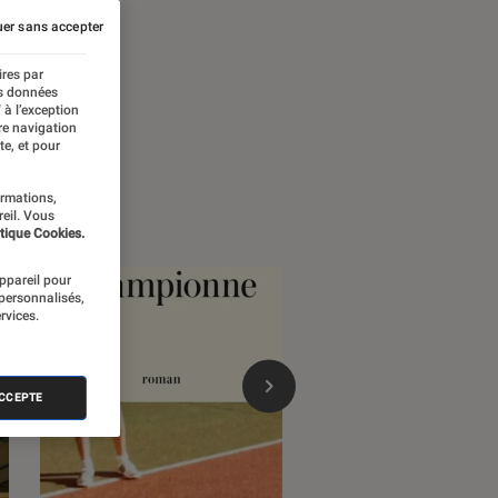
er sans accepter
ires par
es données
 à l’exception
re navigation
te, et pour
ormations,
reil. Vous
tique Cookies.
appareil pour
 personnalisés,
rvices.
ACCEPTE