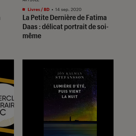
Livres / BD
•
14 sep. 2020
a
La Petite Dernière de Fatima
Daas : délicat portrait de soi-
même