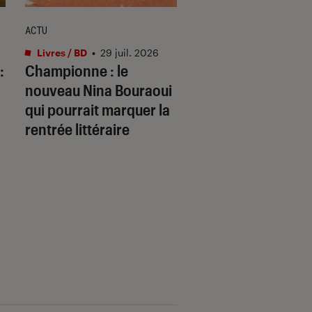
ACTU
ACTU
Livres / BD
•
29 juil. 2026
Livres / BD
•
29 juil.
:
Championne
: le
Ce qui se joue : c’e
nouveau Nina Bouraoui
quoi ce roman qui
qui pourrait marquer la
pourrait faire parle
rentrée littéraire
rentrée ?