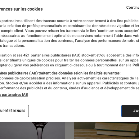
r les livres et les BD du moment, ainsi que
Continu
rences sur les cookies
ec les auteurs qui nourrissent et enrichissent
 partenaires utilisent des traceurs soumis à votre consentement à des fins publicita
r la création de profils personnalisés en combinant les données de navigation et l
 la littérature.
e compte client. Vous pouvez refuser les traceurs via le lien "continuer sans accepter"
 nécessaires au fonctionnement optimal de nos services notamment l’aide dans vot
atalogue et la personnalisation des contenus, l’analyse des performances de notre si
s transactions.
isation et ses
421
partenaires publicitaires (IAB) stockent et/ou accèdent à des inf
es identifiants uniques de cookies pour traiter les données personnelles, sur un appa
pter ou gérer vos préférences en cliquant ci-dessous ou à tout moment dans la
Poli
res publicitaires (IAB) traitent des données selon les finalités suivantes :
 données de géolocalisation précises. Analyser activement les caractéristiques de l’
tion. Stocker et/ou accéder à des informations sur un appareil. Publicités et contenu
erformance des publicités et du contenu, études d’audience et développement de se
s partenaires IAB
S PRÉFÉRENCES
J'