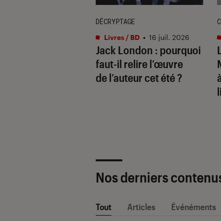
DÉCRYPTAGE
C
s / BD
•
17 juil. 2026
Livres / BD
•
16 juil. 2026
ide de la bande
Jack London : pourquoi
née : les
faut-il relire l’œuvre
ures BD à lire
de l’auteur cet été ?
sa vie
l
Nos derniers contenu
Tout
Articles
Événéments