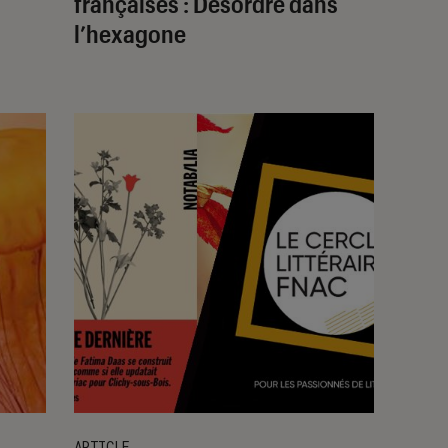
françaises : Désordre dans
l’hexagone
ARTICLE