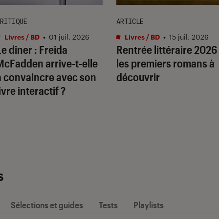
RITIQUE
ARTICLE
Livres / BD
•
01 juil. 2026
Livres / BD
•
15 juil. 2026
Le dîner
: Freida
Rentrée littéraire 2026 
McFadden arrive-t-elle
les premiers romans à
à convaincre avec son
découvrir
ivre interactif ?
s
Sélections et guides
Tests
Playlists