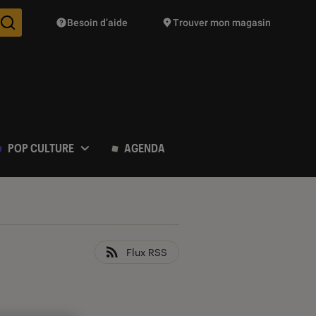
Besoin d’aide
Trouver mon magasin
Des suggestions de produits vont vous être proposées pendant vo
POP CULTURE
AGENDA
Flux RSS