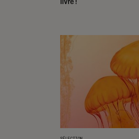
livre !
SÉLECTION