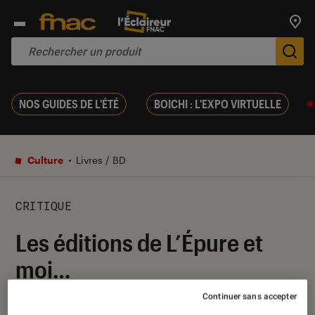
Trouv
De
NOS GUIDES DE L'ÉTÉ
BOICHI : L'EXPO VIRTUELLE
Culture
Livres / BD
CRITIQUE
Les éditions de L’Épure et
moi…
Continuer sans accepter
27 février 2012
・
Par
Anne Hélène