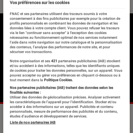
Vos préférences sur les cookies
FNAC et ses partenaires utilisent des traceurs soumis à votre
consentement à des fins publicitaires par exemple pour la création de
profils personnalisés en combinant les données de navigation et les
données liées à votre compte client. Vous pouvez refuser les traceurs
via le lien "continuer sans accepter" à l’exception des cookies
nécessaires au fonctionnement optimal de nos services notamment
l’aide dans votre navigation sur notre catalogue et la personnalisation
des contenus, l’analyse des performances de notre site, et pour
sécuriser vos transactions.
Notre organisation et ses
421
partenaires publicitaires (IAB) stockent
et/ou accèdent à des informations, telles que les identifiants uniques
de cookies pour traiter les données personnelles, sur un appareil. Vous
pouvez accepter ou gérer vos préférences en cliquant ci-dessous ou à
tout moment dans la
Politique Cookies.
Nos partenaires publicitaires (IAB) traitent des données selon les
finalités suivantes :
Utiliser des données de géolocalisation précises. Analyser activement
les caractéristiques de l’appareil pour l’identification. Stocker et/ou
accéder à des informations sur un appareil. Publicités et contenu
personnalisés, mesure de performance des publicités et du contenu,
études d’audience et développement de services.
Il y a des maisons d’éditions, tu ne sais
Liste de nos partenaires IAB
pas pourquoi mais, elles t’attirent.