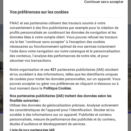
Continuer sans accepter
28 mai 2022
・
Par
Alexandre Manceau
Vos préférences sur les cookies
FNAC et ses partenaires utilisent des traceurs soumis à votre
consentement à des fins publicitaires par exemple pour la création de
profils personnalisés en combinant les données de navigation et les
données liées à votre compte client. Vous pouvez refuser les traceurs
via le lien "continuer sans accepter" à l’exception des cookies
nécessaires au fonctionnement optimal de nos services notamment
l’aide dans votre navigation sur notre catalogue et la personnalisation
des contenus, l’analyse des performances de notre site, et pour
sécuriser vos transactions.
Notre organisation et ses
421
partenaires publicitaires (IAB) stockent
et/ou accèdent à des informations, telles que les identifiants uniques
de cookies pour traiter les données personnelles, sur un appareil. Vous
pouvez accepter ou gérer vos préférences en cliquant ci-dessous ou à
tout moment dans la
Politique Cookies.
Nos partenaires publicitaires (IAB) traitent des données selon les
finalités suivantes :
Utiliser des données de géolocalisation précises. Analyser activement
les caractéristiques de l’appareil pour l’identification. Stocker et/ou
accéder à des informations sur un appareil. Publicités et contenu
personnalisés, mesure de performance des publicités et du contenu,
Premier super-héros noir de la Maison des Idées, Black
études d’audience et développement de services.
Panther devrait occuper une place importante dans
Liste de nos partenaires IAB