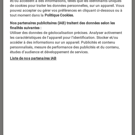
et/ou accèdent à des informations, telles que les identifiants uniques
consoles.
©NGPlus_FR
de cookies pour traiter les données personnelles, sur un appareil. Vous
pouvez accepter ou gérer vos préférences en cliquant ci-dessous ou à
tout moment dans la
Politique Cookies.
Nos partenaires publicitaires (IAB) traitent des données selon les
Le 14 mars, la première console de
finalités suivantes :
Utiliser des données de géolocalisation précises. Analyser activement
jeux vidéo de Microsoft a célébré ses
les caractéristiques de l’appareil pour l’identification. Stocker et/ou
accéder à des informations sur un appareil. Publicités et contenu
20 ans. L’occasion de célébrer ces hits
personnalisés, mesure de performance des publicités et du contenu,
auxquels on a pu jouer et rejouer.
études d’audience et développement de services.
Liste de nos partenaires IAB
Introduction
2022 est une année forte en émotions pour les
fans de jeux vidéo. Outre la sortie prévue de
nombreux hits très attendus, comme
God of
War Ragnarök
ou
Hogwarts Legacy : L’Héritage
de Poudlard
, cette année est aussi l’occasion
de rendre hommage à des jeux ou consoles qui
ont marqué des millions de joueurs à travers le