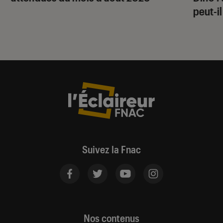
peut-il
Suivez la Fnac
Nos contenus