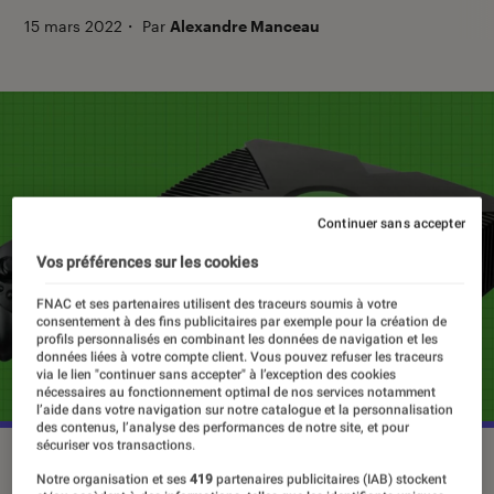
15 mars 2022
・
Par
Alexandre Manceau
Continuer sans accepter
Vos préférences sur les cookies
FNAC et ses partenaires utilisent des traceurs soumis à votre
consentement à des fins publicitaires par exemple pour la création de
profils personnalisés en combinant les données de navigation et les
données liées à votre compte client. Vous pouvez refuser les traceurs
via le lien "continuer sans accepter" à l’exception des cookies
nécessaires au fonctionnement optimal de nos services notamment
l’aide dans votre navigation sur notre catalogue et la personnalisation
des contenus, l’analyse des performances de notre site, et pour
sécuriser vos transactions.
Avec la PlayStation, la Dreamcast et la GameCube, la Xbox a
Notre organisation et ses
419
partenaires publicitaires (IAB) stockent
clairement marqué l'histoire de la sixième génération de