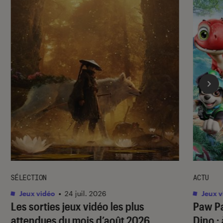
SÉLECTION
ACTU
Jeux vidéo
•
24 juil. 2026
Jeux v
Les sorties jeux vidéo les plus
Paw Pa
attendues du mois d’août 2026
Dino
: