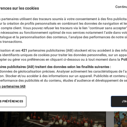
 sonore «
plus angoissa
Continu
rences sur les cookies
 partenaires utilisent des traceurs soumis à votre consentement à des fins publicita
r la création de profils personnalisés en combinant les données de navigation et l
au
e compte client. Vous pouvez refuser les traceurs via le lien "continuer sans accepter"
 nécessaires au fonctionnement optimal de nos services notamment l’aide dans vot
atalogue et la personnalisation des contenus, l’analyse des performances de notre si
s transactions.
isation et ses
421
partenaires publicitaires (IAB) stockent et/ou accèdent à des inf
Les
es identifiants uniques de cookies pour traiter les données personnelles, sur un appa
pter ou gérer vos préférences en cliquant ci-dessous ou à tout moment dans la
Poli
res publicitaires (IAB) traitent des données selon les finalités suivantes :
 données de géolocalisation précises. Analyser activement les caractéristiques de l’
tion. Stocker et/ou accéder à des informations sur un appareil. Publicités et contenu
erformance des publicités et du contenu, études d’audience et développement de se
s partenaires IAB
S PRÉFÉRENCES
J'