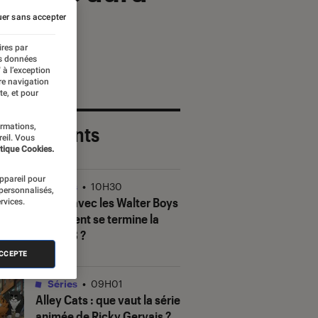
nte »
er sans accepter
ires par
es données
 à l’exception
re navigation
te, et pour
ormations,
 plus récents
reil. Vous
tique Cookies.
appareil pour
Séries
•
10H30
 personnalisés,
Ma vie avec les Walter Boys
rvices.
: comment se termine la
saison 3 ?
ACCEPTE
Séries
•
09H01
Alley Cats
: que vaut la série
animée de Ricky Gervais ?