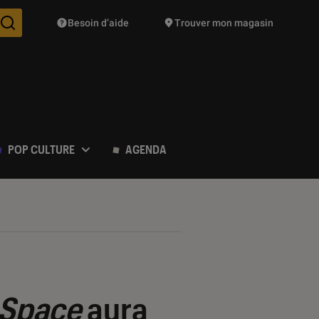
Besoin d’aide
Trouver mon magasin
Des suggestions de produits vont vous être proposées pendant vo
POP CULTURE
AGENDA
 Space
aura