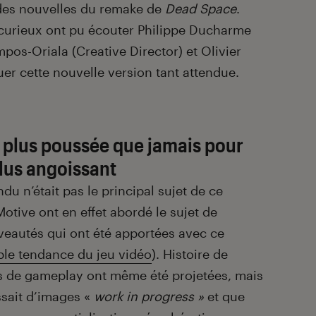
des nouvelles du remake de
Dead Space
.
 curieux ont pu écouter Philippe Ducharme
os-Oriala (Creative Director) et Olivier
uer cette nouvelle version tant attendue.
plus poussée que jamais pour
plus angoissant
ndu n’était pas le principal sujet de ce
otive ont en effet abordé le sujet de
veautés qui ont été apportées avec ce
ple tendance du jeu vidéo
). Histoire de
es de gameplay ont même été projetées, mais
issait d’images «
work in progress »
et que