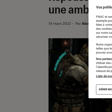
une ambiance
Vos préfé
FNAC et ses
exemple pou
14 mars 2022
・
Par
Alexandre Mance
liées à votr
des cookies
sur notre c
sécuriser vo
Notre organ
telles que l
pouvez acce
Nos partenai
Utiliser des
l’identifica
mesure de p
Liste de no
GÉRER ME